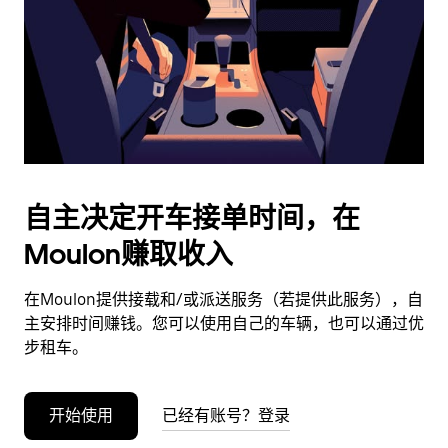
日
期。
按
退
出
键
可
关
闭
自主决定开车接单时间，在
日
Moulon赚取收入
历。
在Moulon提供接载和/或派送服务（若提供此服务），自
主安排时间赚钱。您可以使用自己的车辆，也可以通过优
步租车。
开始使用
已经有账号？登录