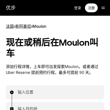
跳
优步
登录
注册
至
主
要
法国
>
新阿基坦
>
Moulon
内
容
现在或稍后在Moulon叫
车
添加行程详情，上车即可出发探索Moulon。或者通过
Uber Reserve 提前预约行程，最多可提前 90 天。
输入位置
输入目的地