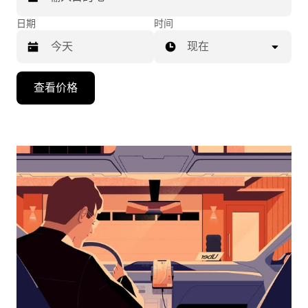
日期
时间
现在
按
查看价格
向
下
箭
头
键
可
浏
览
日
历
并
选
择