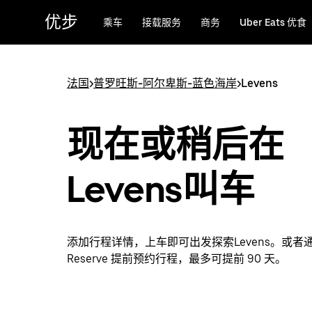
跳
优步
乘车
接载服务
商务
Uber Eats 优食
至
主
要
内
法国
>
普罗旺斯-阿尔卑斯-蓝色海岸
>
Levens
容
现在或稍后在
Levens叫车
添加行程详情，上车即可出发探索Levens。或者通过
Reserve 提前预约行程，最多可提前 90 天。