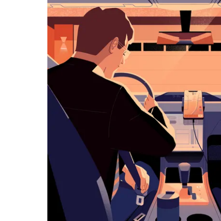
历
并
选
择
日
期。
按
退
出
键
可
关
闭
日
历。