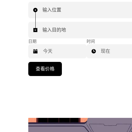
输入位置
输入目的地
日期
时间
现在
按
查看价格
向
下
箭
头
键
可
浏
览
日