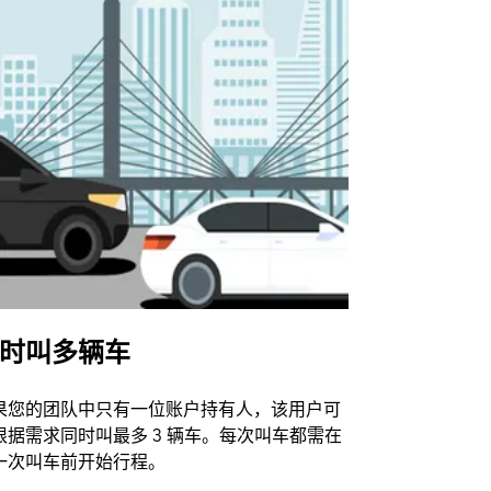
时叫多辆车
Uber Shu
果您的团队中只有一位账户持有人，该用户可
我们的班车
根据需求同时叫最多 3 辆车。每次叫车都需在
动场馆。
一次叫车前开始行程。
查看接驳车