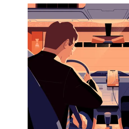
键
可
浏
览
日
历
并
选
择
日
期。
按
退
出
键
可
关
闭
日