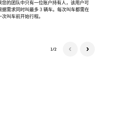
果您的团队中只有一位账户持有人，该用户可
我们的班车
根据需求同时叫最多 3 辆车。每次叫车都需在
动场馆。
一次叫车前开始行程。
查看接驳车
1/2