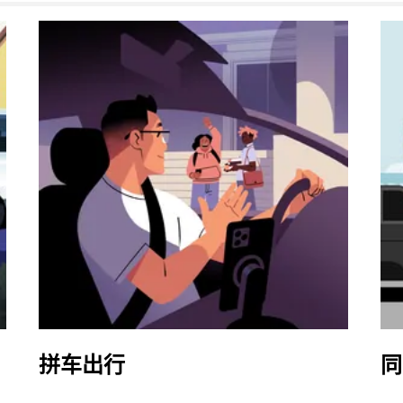
拼车出行
同