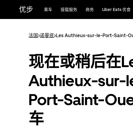
跳
优步
乘车
接载服务
商务
Uber Eats 优食
至
主
要
内
法国
>
诺曼底
>
Les Authieux-sur-le-Port-Saint-O
容
现在或稍后在Le
Authieux-sur-l
Port-Saint-O
车