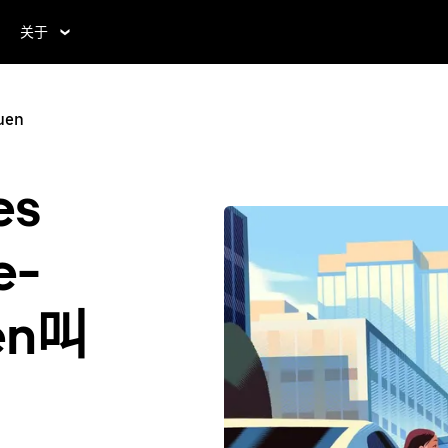
关于
uen
s
e-
uen叫