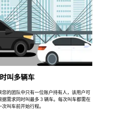
时叫多辆车
Uber Shu
果您的团队中只有一位账户持有人，该用户可
我们的班车
根据需求同时叫最多 3 辆车。每次叫车都需在
动场馆。
一次叫车前开始行程。
查看接驳车