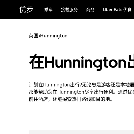
跳
优步
乘车
接载服务
商务
Uber Eats 优食
至
主
要
内
英国
>
Hunnington
容
在Hunningto
计划在Hunnington出行?无论您是游客还是本
都能帮助您在Hunnington尽享出行便利。通过
前往酒店，还能探索热门路线和目的地。