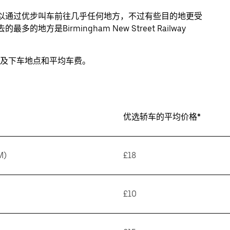
客可以通过优步叫车前往几乎任何地方，不过有些目的地更受
地方是Birmingham New Street Railway
及下车地点和平均车费。
优选轿车的平均价格*
M)
£18
£10