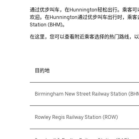
并
通过优步叫车，在Hunnington轻松出行。乘
选
欢迎。在Hunnington通过优步叫车出行时，乘客去的最多的
择
Station (BHM)。
日
在这里，您可以查看附近乘客选择的热门路线，以
期。
按
退
出
键
目的地
可
关
闭
Birmingham New Street Railway Station (BH
日
历。
Rowley Regis Railway Station (ROW)