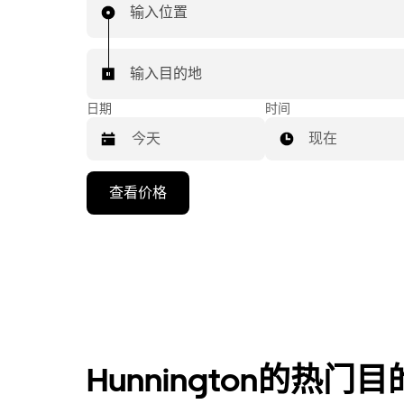
输入位置
输入目的地
日期
时间
现在
按
查看价格
向
下
箭
头
键
可
浏
览
Hunnington的热门
日
历