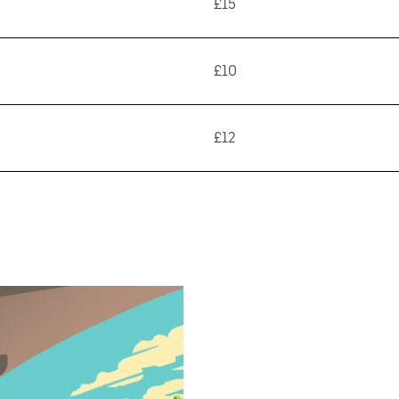
£15
£10
£12