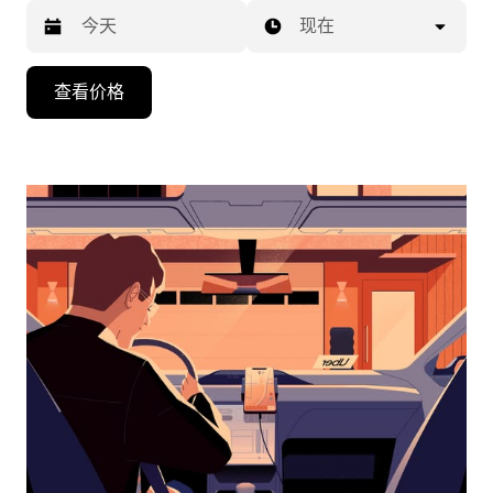
现在
按
查看价格
向
下
箭
头
键
可
浏
览
日
历
并
选
择
日
期。