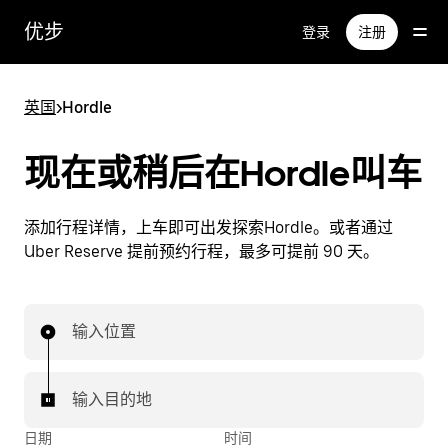
跳
优步
登录
注册
至
主
要
英国
>
Hordle
内
容
现在或稍后在Hordle叫车
添加行程详情，上车即可出发探索Hordle。或者通过
Uber Reserve 提前预约行程，最多可提前 90 天。
输入位置
输入目的地
日期
时间