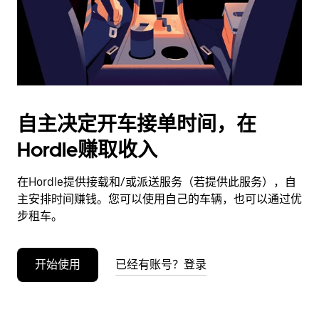
按
退
出
键
可
关
闭
自主决定开车接单时间，在
日
Hordle赚取收入
历。
在Hordle提供接载和/或派送服务（若提供此服务），自
主安排时间赚钱。您可以使用自己的车辆，也可以通过优
步租车。
开始使用
已经有账号？登录