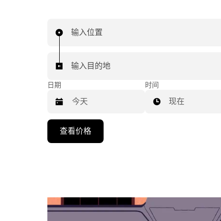
输入位置
输入目的地
日期
时间
现在
按
查看价格
向
下
箭
头
键
可
浏