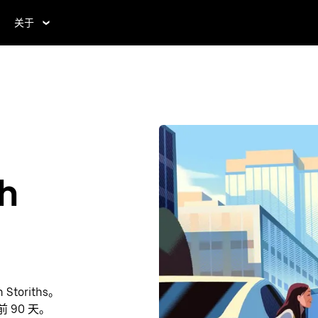
关于
h
toriths。
前 90 天。