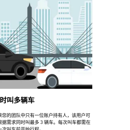
时叫多辆车
Uber Shu
果您的团队中只有一位账户持有人，该用户可
我们的班车
根据需求同时叫最多 3 辆车。每次叫车都需在
动场馆。
一次叫车前开始行程。