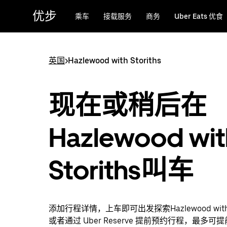
跳
优步
乘车
接载服务
商务
Uber Eats 优食
至
主
要
内
英国
>
Hazlewood with Storiths
容
现在或稍后在
Hazlewood wit
Storiths叫车
添加行程详情，上车即可出发探索Hazlewood with S
或者通过 Uber Reserve 提前预约行程，最多可提