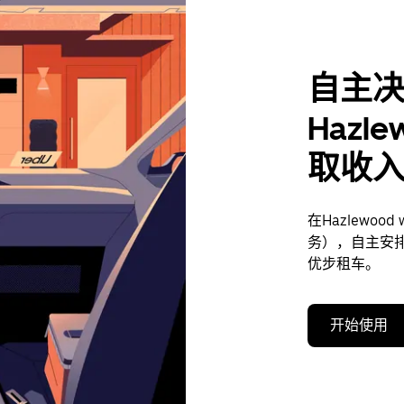
自主
Hazle
取收
在Hazlewoo
务），自主安
优步租车。
开始使用