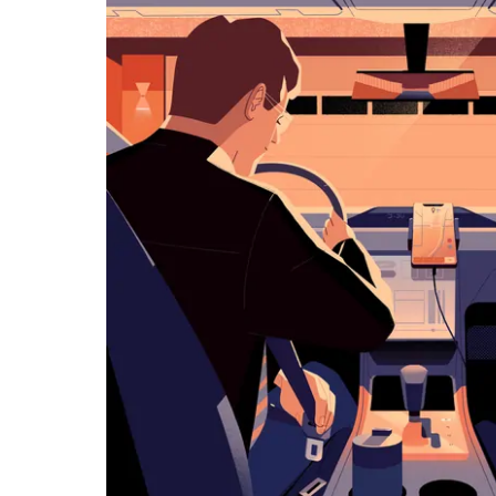
览
日
历
并
选
择
日
期。
按
退
出
键
可
关
闭
日
历。