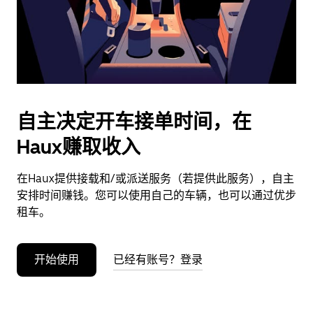
按
退
出
键
可
关
闭
自主决定开车接单时间，在
日
Haux赚取收入
历。
在Haux提供接载和/或派送服务（若提供此服务），自主
安排时间赚钱。您可以使用自己的车辆，也可以通过优步
租车。
开始使用
已经有账号？登录