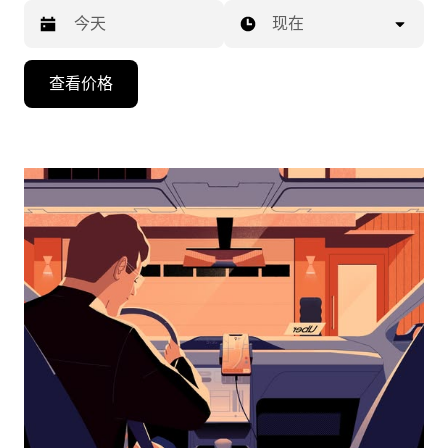
现在
按
查看价格
向
下
箭
头
键
可
浏
览
日
历
并
选
择
日
期。