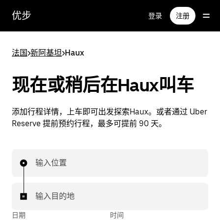
跳
优步
登录
注册
至
主
要
法国
>
新阿基坦
>
Haux
内
容
现在或稍后在Haux叫车
添加行程详情，上车即可出发探索Haux。或者通过 Uber
Reserve 提前预约行程，最多可提前 90 天。
输入位置
输入目的地
日期
时间