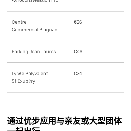
Aéroconstellation [T1]
Centre
€26
Commercial Blagnac
Parking Jean Jaurès
€46
Lycée Polyvalent
€24
St Exupéry
通过优步应用与亲友或大型团体