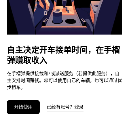
按
退
出
键
可
关
闭
自主决定开车接单时间，在手榴
日
弹赚取收入
历。
在手榴弹提供接载和/或派送服务（若提供此服务），自
主安排时间赚钱。您可以使用自己的车辆，也可以通过优
步租车。
开始使用
已经有账号？登录