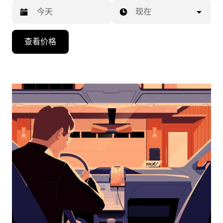
现在
按
查看价格
向
下
箭
头
键
可
浏
览
日
历
并
选
择
日
期。