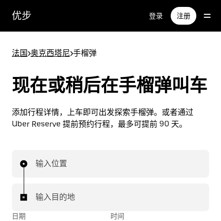
跳
优步
登录
注册
至
主
要
法国
>
奥克西塔尼
>
手榴弹
内
容
现在或稍后在手榴弹叫车
添加行程详情，上车即可出发探索手榴弹。或者通过
Uber Reserve 提前预约行程，最多可提前 90 天。
输入位置
输入目的地
日期
时间