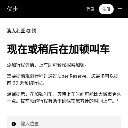
跳
优步
登录
注册
至
主
要
澳大利亚
>
加顿
内
容
现在或稍后在加顿叫车
添加行程详情，上车即可轻松探索加顿。
需要提前规划行程？通过 Uber Reserve，您最多可以提
前 90 天预约行程。
温馨提示：
在加顿叫车，等待上车时间可能比大城市更久
一点。提前预约行程有助于确保在您方便的时间上车。*
输入位置