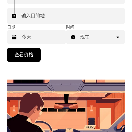
输入目的地
日期
时间
现在
按
查看价格
向
下
箭
头
键
可
浏
览
日
历
并