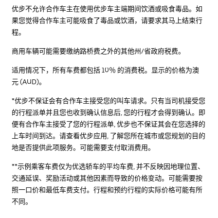
优步不允许合作车主在使用优步车主端期间饮酒或吸食毒品。如
果您觉得合作车主可能吸食了毒品或饮酒，请要求其马上结束行
程。
商用车辆可能需要缴纳路桥费之外的其他州/省政府税费。
适用情况下，所有车费都包括 10％ 的消费税。显示的价格为澳
元 (AUD)。
*优步不保证会有合作车主接受您的叫车请求。只有当司机接受您
的行程派单并且您也收到确认信息后, 您的行程才会得到确认。即
便有合作车主接受了您的行程派单, 优步也不保证其会在您选择的
上车时间到达。请查看优步应用, 了解您所在城市或您规划的目的
地是否提供此项服务。可能需要支付取消费用。
**示例乘客车费仅为优选轿车的平均车费, 并不反映因地理位置、
交通延误、奖励活动或其他因素而导致的价格变动。可能需要按
照一口价和最低车费支付。行程和预约行程的实际价格可能有所
不同。