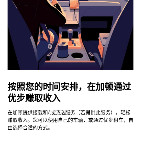
选
择
日
期。
按
退
出
键
可
关
闭
按照您的时间安排，在加顿通过
日
优步赚取收入
历。
在加顿提供接载和/或派送服务（若提供此服务），轻松
赚取收入。您可以使用自己的车辆，或通过优步租车，自
由选择合适的方式。