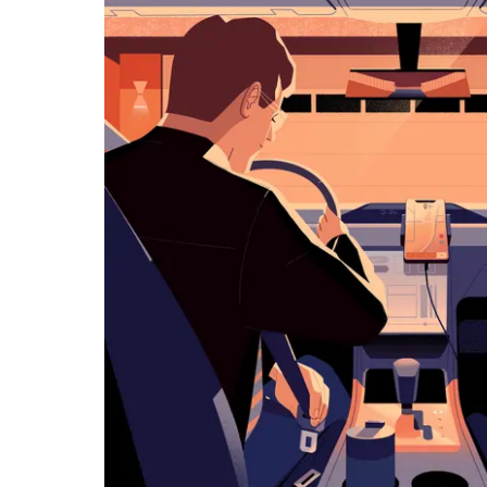
历
并
选
择
日
期。
按
退
出
键
可
关
闭
日
历。