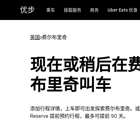
跳
优步
乘车
接载服务
商务
Uber Eats 优食
至
主
要
内
英国
>
费尔布里奇
容
现在或稍后在
布里奇叫车
添加行程详情，上车即可出发探索费尔布里奇。或者通
Reserve 提前预约行程，最多可提前 90 天。