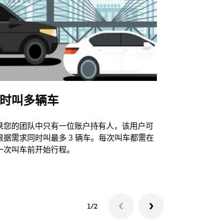
时叫多辆车
Uber Shu
果您的团队中只有一位账户持有人，该用户可
我们的班车
根据需求同时叫最多 3 辆车。每次叫车都需在
动场馆。
一次叫车前开始行程。
查看接驳车
1/2