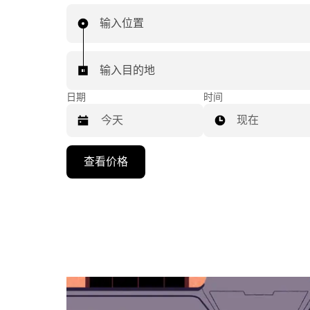
输入位置
输入目的地
日期
时间
现在
按
查看价格
向
下
箭
头
键
可
浏
览
日