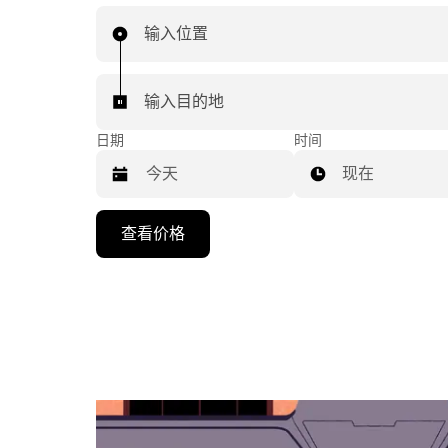
输入位置
输入目的地
日期
时间
现在
按
查看价格
向
下
箭
头
键
可
浏
览
日