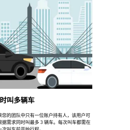
时叫多辆车
Uber Shu
果您的团队中只有一位账户持有人，该用户可
我们的班车
根据需求同时叫最多 3 辆车。每次叫车都需在
动场馆。
一次叫车前开始行程。