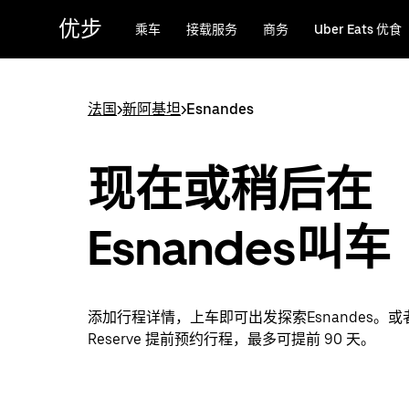
跳
优步
乘车
接载服务
商务
Uber Eats 优食
至
主
要
内
法国
>
新阿基坦
>
Esnandes
容
现在或稍后在
Esnandes叫车
添加行程详情，上车即可出发探索Esnandes。或者
Reserve 提前预约行程，最多可提前 90 天。