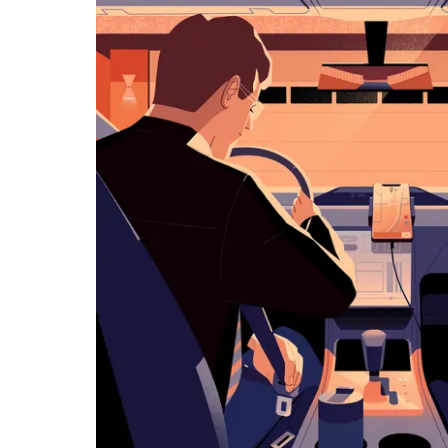
历
并
选
择
日
期。
按
退
出
键
可
关
闭
日
历。