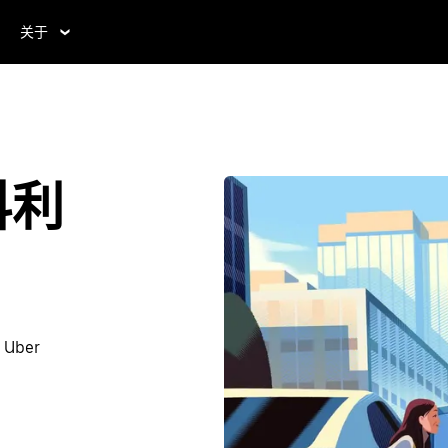
关于
科利
ber