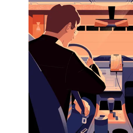
历
并
选
择
日
期。
按
退
出
键
可
关
闭
日
历。