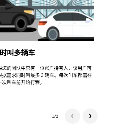
时叫多辆车
Uber Shu
果您的团队中只有一位账户持有人，该用户可
我们的班车
根据需求同时叫最多 3 辆车。每次叫车都需在
动场馆。
一次叫车前开始行程。
查看接驳车
1/2