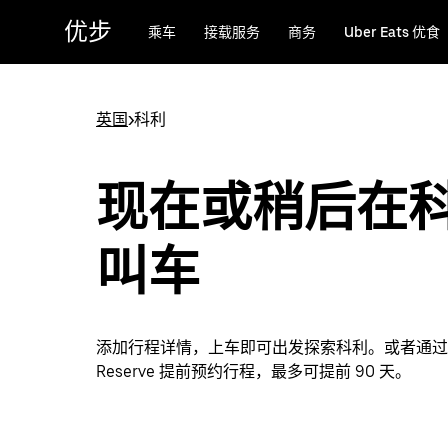
跳
优步
乘车
接载服务
商务
Uber Eats 优食
至
主
要
内
英国
>
科利
容
现在或稍后在
叫车
添加行程详情，上车即可出发探索科利。或者通过 U
Reserve 提前预约行程，最多可提前 90 天。