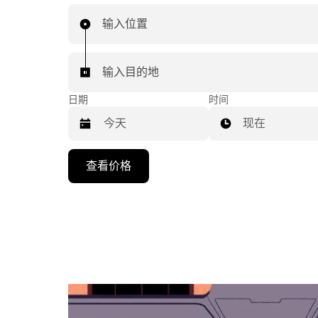
输入位置
输入目的地
日期
时间
现在
按
查看价格
向
下
箭
头
键
可
浏
览
日