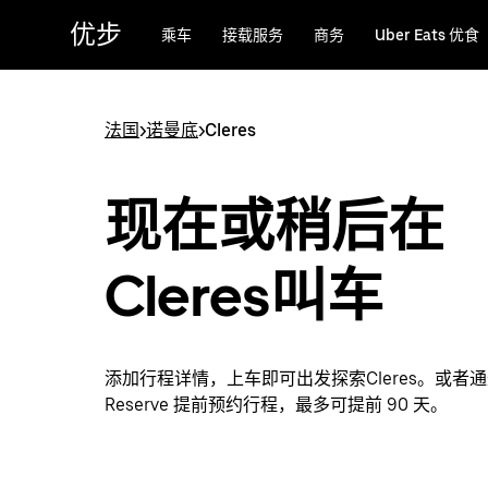
跳
优步
乘车
接载服务
商务
Uber Eats 优食
至
主
要
内
法国
>
诺曼底
>
Cleres
容
现在或稍后在
Cleres叫车
添加行程详情，上车即可出发探索Cleres。或者通过
Reserve 提前预约行程，最多可提前 90 天。