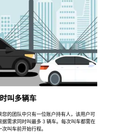
时叫多辆车
Uber Shu
果您的团队中只有一位账户持有人，该用户可
我们的班车
根据需求同时叫最多 3 辆车。每次叫车都需在
动场馆。
一次叫车前开始行程。
查看接驳车