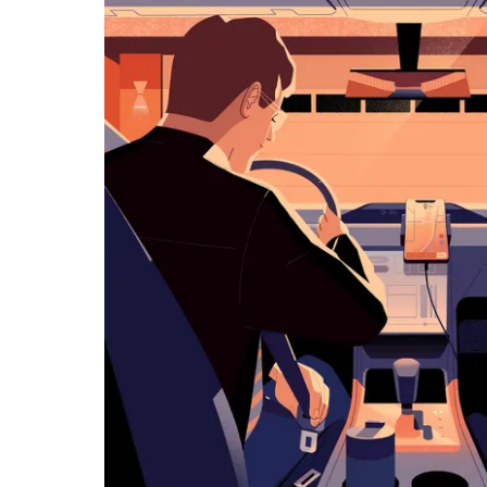
历
并
选
择
日
期。
按
退
出
键
可
关
闭
日
历。