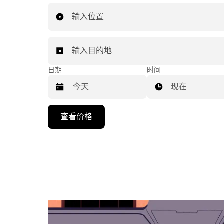
输入位置
输入目的地
日期
时间
现在
按
查看价格
向
下
箭
头
键
可
浏
览
日