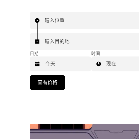
输入位置
输入目的地
日期
时间
现在
按
查看价格
向
下
箭
头
键
可
浏