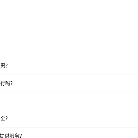
？
实惠？
便出行吗？
安全？
anc提供服务？