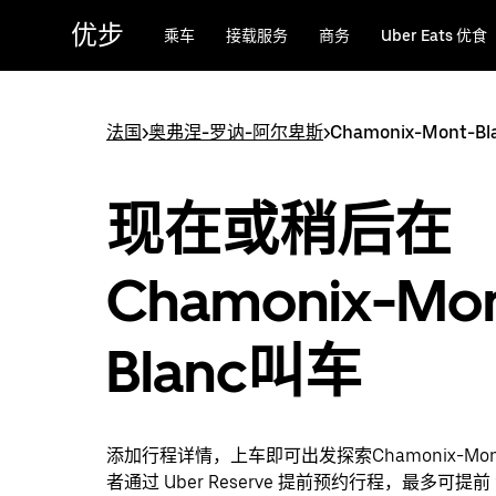
跳
优步
乘车
接载服务
商务
Uber Eats 优食
至
主
要
内
法国
>
奥弗涅-罗讷-阿尔卑斯
>
Chamonix-Mont-Bl
容
现在或稍后在
Chamonix-Mon
Blanc叫车
添加行程详情，上车即可出发探索Chamonix-Mont
者通过 Uber Reserve 提前预约行程，最多可提前 