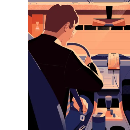
览
日
历
并
选
择
日
期。
按
退
出
键
可
关
闭
日
历。