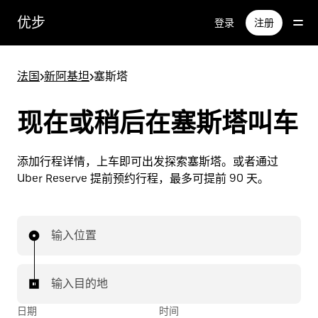
跳
优步
登录
注册
至
主
要
法国
>
新阿基坦
>
塞斯塔
内
容
现在或稍后在塞斯塔叫车
添加行程详情，上车即可出发探索塞斯塔。或者通过
Uber Reserve 提前预约行程，最多可提前 90 天。
输入位置
输入目的地
日期
时间