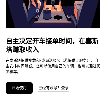
按
退
出
键
可
关
闭
自主决定开车接单时间，在塞斯
日
塔赚取收入
历。
在塞斯塔提供接载和/或派送服务（若提供此服务），自
主安排时间赚钱。您可以使用自己的车辆，也可以通过优
步租车。
开始使用
已经有账号？登录