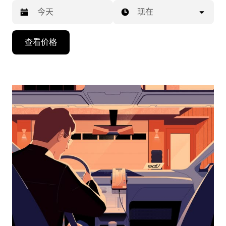
现在
按
查看价格
向
下
箭
头
键
可
浏
览
日
历
并
选
择
日
期。