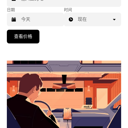
日期
时间
现在
按
查看价格
向
下
箭
头
键
可
浏
览
日
历
并
选
择