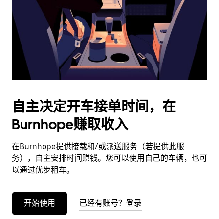
日
期。
按
退
出
键
可
关
闭
自主决定开车接单时间，在
日
Burnhope赚取收入
历。
在Burnhope提供接载和/或派送服务（若提供此服
务），自主安排时间赚钱。您可以使用自己的车辆，也可
以通过优步租车。
开始使用
已经有账号？登录