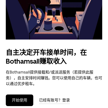
日
期。
按
退
出
键
可
关
闭
自主决定开车接单时间，在
日
Bothamsall赚取收入
历。
在Bothamsall提供接载和/或派送服务（若提供此服
务），自主安排时间赚钱。您可以使用自己的车辆，也可
以通过优步租车。
开始使用
已经有账号？登录