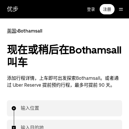
跳
优步
登录
注册
至
主
要
英国
>
Bothamsall
内
容
现在或稍后在Bothamsall
叫车
添加行程详情，上车即可出发探索Bothamsall。或者通
过 Uber Reserve 提前预约行程，最多可提前 90 天。
输入位置
输入目的地