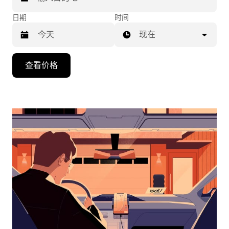
日期
时间
现在
按
查看价格
向
下
箭
头
键
可
浏
览
日
历
并
选
择