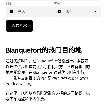
日期
时间
现在
按
查看价格
向
下
箭
头
Blanquefort的热门目的地
键
可
通过优步叫车，在Blanquefort轻松出行。乘客可
浏
以通过优步叫车前往几乎任何地方，不过有些目的
览
地更受欢迎。在Blanquefort通过优步叫车出行
日
时，乘客去的最多的地方是Parc des expositions
历
Bordeaux Lac。
并
选
在这里，您可以查看附近乘客选择的热门路线，以
择
及下车地点和平均车费。
日