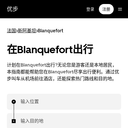
跳
优步
登录
注册
至
主
要
法国
>
新阿基坦
>
Blanquefort
内
容
在Blanquefort出行
计划在Blanquefort出行?无论您是游客还是本地居民，
本指南都能帮助您在Blanquefort尽享出行便利。通过优
步叫车从机场前往酒店，还能探索热门路线和目的地。
输入位置
输入目的地