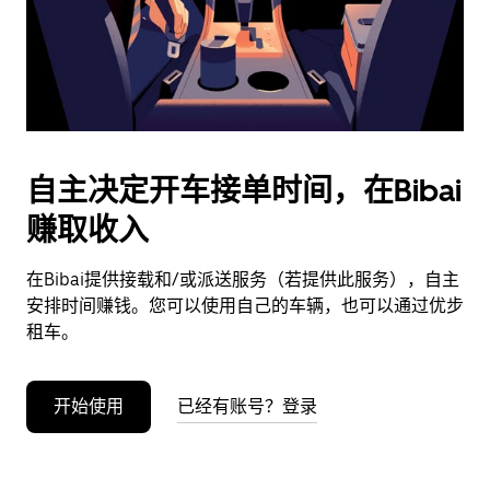
按
退
出
键
可
关
闭
自主决定开车接单时间，在Bibai
日
赚取收入
历。
在Bibai提供接载和/或派送服务（若提供此服务），自主
安排时间赚钱。您可以使用自己的车辆，也可以通过优步
租车。
开始使用
已经有账号？登录