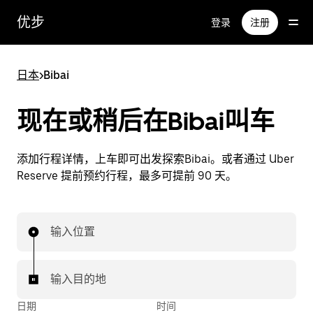
跳
优步
登录
注册
至
主
要
日本
>
Bibai
内
容
现在或稍后在Bibai叫车
添加行程详情，上车即可出发探索Bibai。或者通过 Uber
Reserve 提前预约行程，最多可提前 90 天。
输入位置
输入目的地
日期
时间