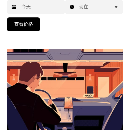
现在
按
查看价格
向
下
箭
头
键
可
浏
览
日
历
并
选
择
日
期。