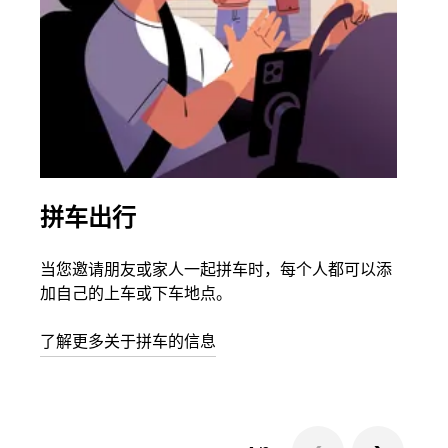
拼车出行
同
当您邀请朋友或家人一起拼车时，每个人都可以添
如果
加自己的上车或下车地点。
根据
次叫
了解更多关于拼车的信息