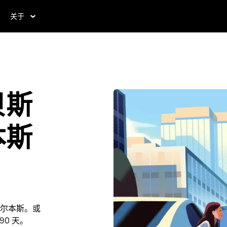
关于
贝斯
本斯
尔本斯。或
90 天。