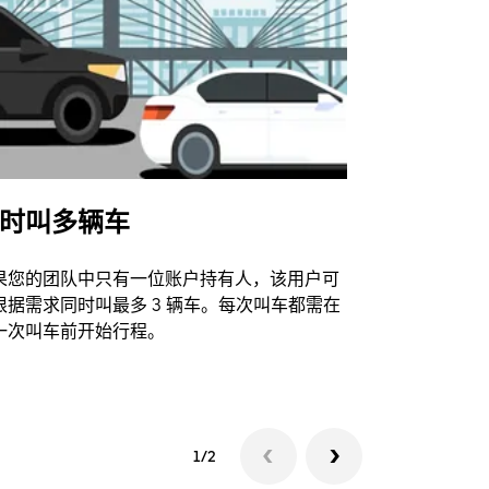
时叫多辆车
Uber Shu
果您的团队中只有一位账户持有人，该用户可
我们的班车
根据需求同时叫最多 3 辆车。每次叫车都需在
动场馆。
一次叫车前开始行程。
查看接驳车
1/2