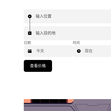
输入位置
输入目的地
日期
时间
现在
按
查看价格
向
下
箭
头
键
可
浏