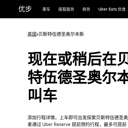
跳
优步
乘车
接载服务
商务
Uber Eats 优食
至
主
要
内
英国
>
贝斯特伍德圣奥尔本斯
容
现在或稍后在
特伍德圣奥尔
叫车
添加行程详情，上车即可出发探索贝斯特伍德圣奥
者通过 Uber Reserve 提前预约行程，最多可提前 