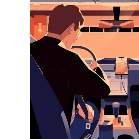
览
日
历
并
选
择
日
期。
按
退
出
键
可
关
闭
日
历。