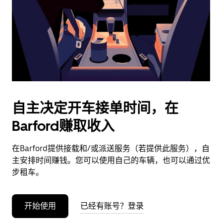
日
期。
按
退
出
键
可
关
闭
自主决定开车接单时间，在
日
Barford赚取收入
历。
在Barford提供接载和/或派送服务（若提供此服务），自
主安排时间赚钱。您可以使用自己的车辆，也可以通过优
步租车。
开始使用
已经有账号？登录