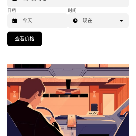
日期
时间
现在
按
查看价格
向
下
箭
头
键
可
浏
览
日
历
并
选
择