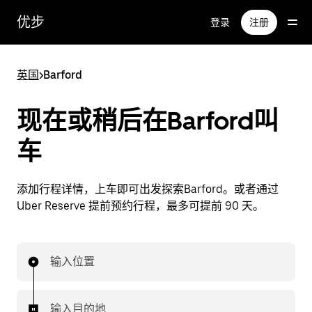
跳
优步
登录
注册
至
主
要
英国
>
Barford
内
容
现在或稍后在Barford叫
车
添加行程详情，上车即可出发探索Barford。或者通过
Uber Reserve 提前预约行程，最多可提前 90 天。
输入位置
输入目的地