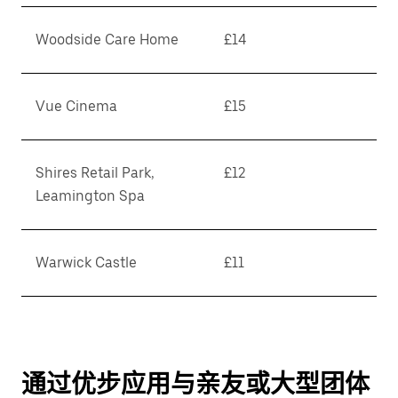
Woodside Care Home
£14
Vue Cinema
£15
Shires Retail Park,
£12
Leamington Spa
Warwick Castle
£11
通过优步应用与亲友或大型团体