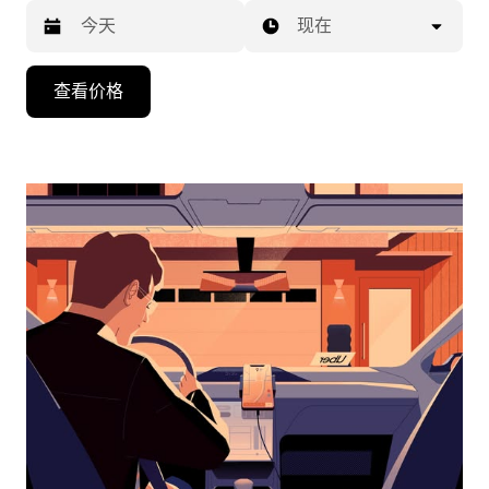
现在
按
查看价格
向
下
箭
头
键
可
浏
览
日
历
并
选
择
日
期。