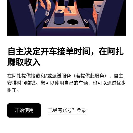
按
退
出
键
可
关
闭
自主决定开车接单时间，在阿扎
日
赚取收入
历。
在阿扎提供接载和/或派送服务（若提供此服务），自主
安排时间赚钱。您可以使用自己的车辆，也可以通过优步
租车。
开始使用
已经有账号？登录