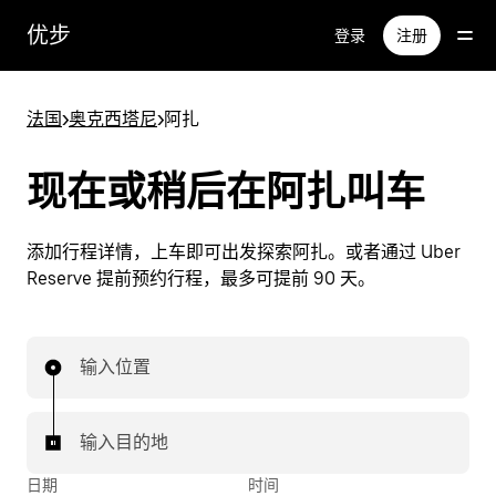
跳
优步
登录
注册
至
主
要
法国
>
奥克西塔尼
>
阿扎
内
容
现在或稍后在阿扎叫车
添加行程详情，上车即可出发探索阿扎。或者通过 Uber
Reserve 提前预约行程，最多可提前 90 天。
输入位置
输入目的地
日期
时间