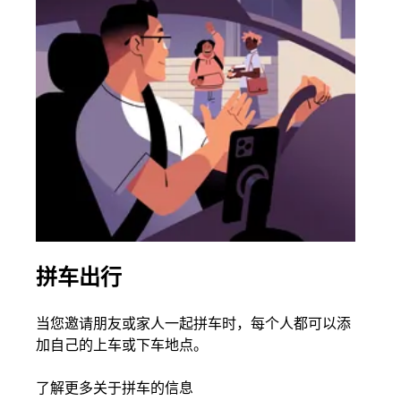
拼车出行
同
当您邀请朋友或家人一起拼车时，每个人都可以添
如果
加自己的上车或下车地点。
根据
次叫
了解更多关于拼车的信息