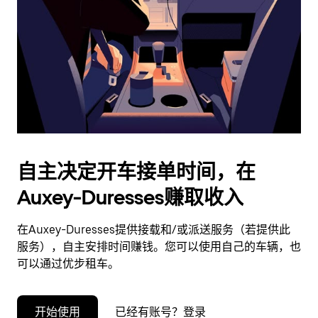
择
日
期。
按
退
出
键
可
关
闭
自主决定开车接单时间，在
日
Auxey-Duresses赚取收入
历。
在Auxey-Duresses提供接载和/或派送服务（若提供此
服务），自主安排时间赚钱。您可以使用自己的车辆，也
可以通过优步租车。
开始使用
已经有账号？登录