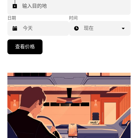
输入目的地
日期
时间
现在
按
查看价格
向
下
箭
头
键
可
浏
览
日
历
并
选