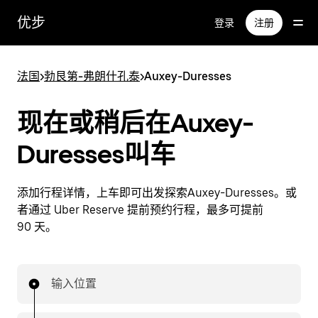
跳
优步
登录
注册
至
主
要
法国
>
勃艮第-弗朗什孔泰
>
Auxey-Duresses
内
容
现在或稍后在Auxey-
Duresses叫车
添加行程详情，上车即可出发探索Auxey-Duresses。或
者通过 Uber Reserve 提前预约行程，最多可提前
90 天。
输入位置