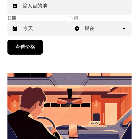
输入目的地
日期
时间
现在
按
查看价格
向
下
箭
头
键
可
浏
览
日
历
并
选