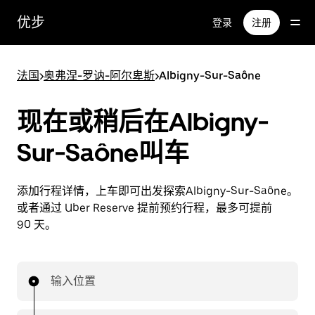
跳
优步
登录
注册
至
主
要
法国
>
奥弗涅-罗讷-阿尔卑斯
>
Albigny-Sur-Saône
内
容
现在或稍后在Albigny-
Sur-Saône叫车
添加行程详情，上车即可出发探索Albigny-Sur-Saône。
或者通过 Uber Reserve 提前预约行程，最多可提前
90 天。
输入位置