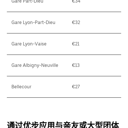
Gare Part-Dieu
€34
Gare Lyon-Part-Dieu
€32
Gare Lyon-Vaise
€21
Gare Albigny-Neuville
€13
Bellecour
€27
通过优步应用与亲友或大型团体