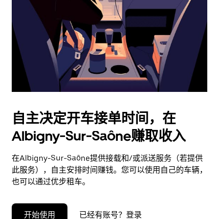
择
日
期。
按
退
出
键
可
关
闭
自主决定开车接单时间，在
日
Albigny-Sur-Saône赚取收入
历。
在Albigny-Sur-Saône提供接载和/或派送服务（若提供
此服务），自主安排时间赚钱。您可以使用自己的车辆，
也可以通过优步租车。
开始使用
已经有账号？登录