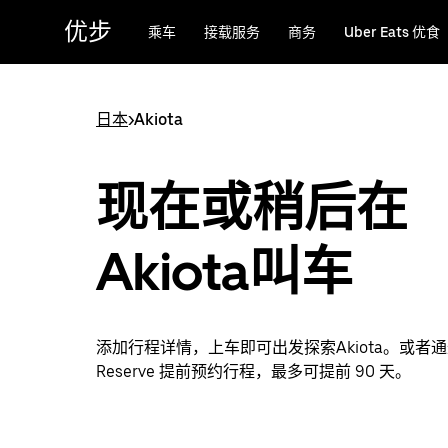
跳
优步
乘车
接载服务
商务
Uber Eats 优食
至
主
要
内
日本
>
Akiota
容
现在或稍后在
Akiota叫车
添加行程详情，上车即可出发探索Akiota。或者通过
Reserve 提前预约行程，最多可提前 90 天。