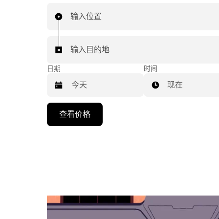
输入位置
输入目的地
日期
时间
现在
按
查看价格
向
下
箭
头
键
可
浏
览
日