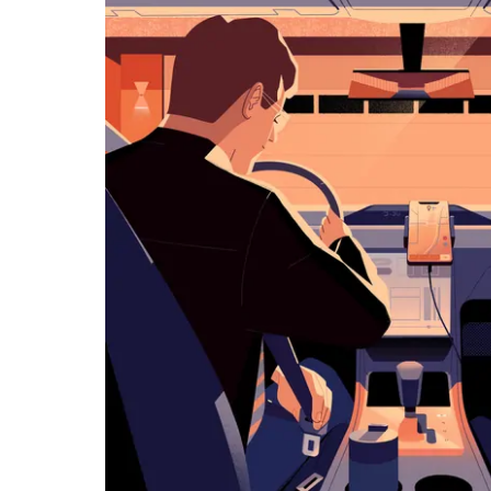
历
并
选
择
日
期。
按
退
出
键
可
关
闭
日
历。