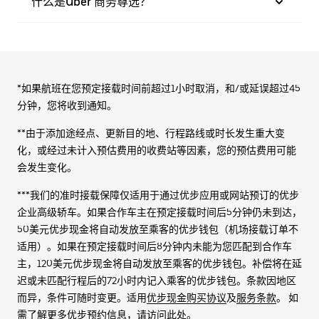
什么是Uber 商务尊选？
*如果航班在您预定接载时间前超过1小时取消，和/或延误超过45
分钟，您将收到通知。
**由于添加途经点、更新目的地、行程路线或时长发生重大变
化，或经过未计入预估费用的收费站等因素，您的预估费用可能
会发生变化。
***我们的准时接载保障仅适用于通过优步应用或网站预订的优步
企业高级轿车。如果合作车主在预定接载时间后5分钟仍未到达，
50美元优步现金将自动发放至乘客的优步钱包（机场接载订单不
适用）。如果在预定接载时间后8分钟内未能为您匹配到合作车
主，120美元优步现金将自动发放至乘客的优步钱包。补偿将在延
迟或未匹配行程后的72小时内记入乘客的优步钱包。条款因地区
而异，条件可随时变更。适用
优步现金购买协议
及
服务条款
。 如
需了解更多优步预约信息，请访问此处。