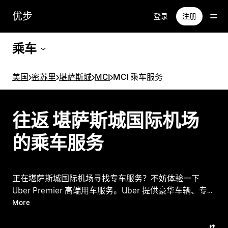
跳
优步
登录
注册
至
主
要
乘车
内
容
美国
>
密苏里
>
堪萨斯城
>
MCI
>
MCI 乘车服务
往返 堪萨斯城国际机场
的乘车服务
正在堪萨斯城国际机场寻找专车服务？不妨体验一下
Uber Premier 高端用车服务。Uber 提供豪华车辆、专业
合作车主和卓越服务，为您带来一流的出行体验。无论是
More
前往市区还是换乘其他机场，Uber Premier 都能为您带
来可靠且高品质的出行体验。 告诉我们您的行程信息，