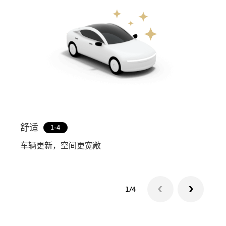
舒适
Pre
1-4
车辆更新，空间更宽敞
由专
1/4