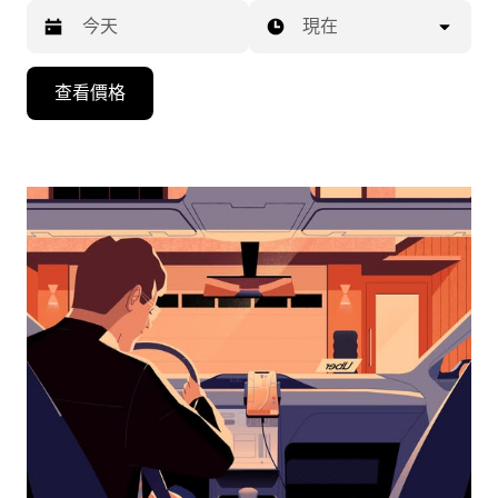
現在
按
查看價格
下
向
下
箭
咀
鍵，
即
可
使
用
日
曆
和
選
擇