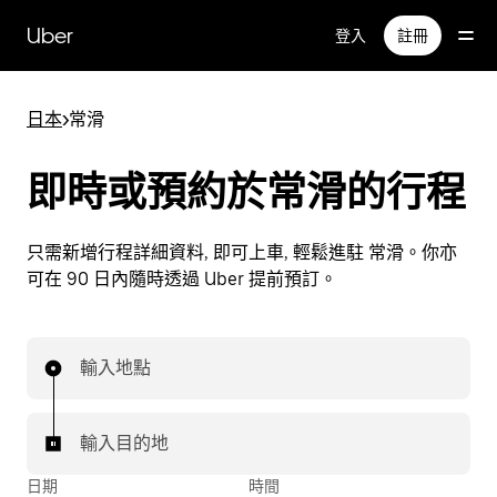
跳
Uber
登入
註冊
至
主
要
日本
>
常滑
內
容
即時或預約於常滑的行程
只需新增行程詳細資料, 即可上車, 輕鬆進駐 常滑。你亦
可在 90 日內隨時透過 Uber 提前預訂。
輸入地點
輸入目的地
日期
時間