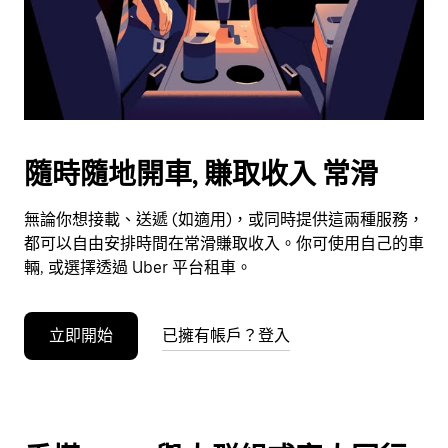
日
期。
按
下
Esc
按
鈕
隨時隨地開車, 賺取收入 常滑
即
可
無論你想接載、送遞 (如適用)，或同時提供這兩種服務，
關
都可以自由安排時間在常滑賺取收入。你可使用自己的車
閉
輛, 或選擇透過 Uber 平台租車。
日
曆。
立即開始
已擁有帳戶？登入