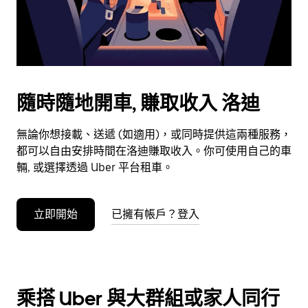
期。
按
下
Esc
按
鈕
隨時隨地開車, 賺取收入 洛迪
即
可
無論你想接載、送遞 (如適用)，或同時提供這兩種服務，
關
都可以自由安排時間在洛迪賺取收入。你可使用自己的車
閉
輛, 或選擇透過 Uber 平台租車。
日
曆。
立即開始
已擁有帳戶？登入
乘搭 Uber 與大群組或家人同行