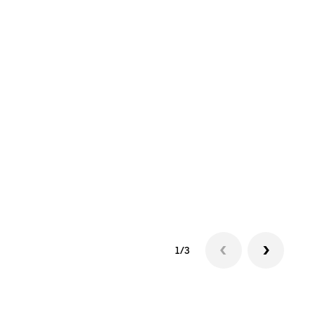
同
如果
最多
叫下
1/3