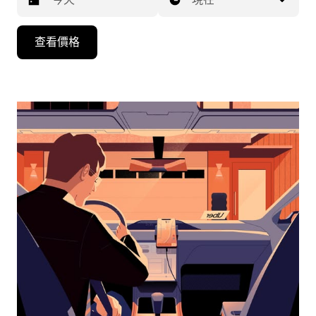
按
查看價格
下
向
下
箭
咀
鍵，
即
可
使
用
日
曆
和
選
擇
日