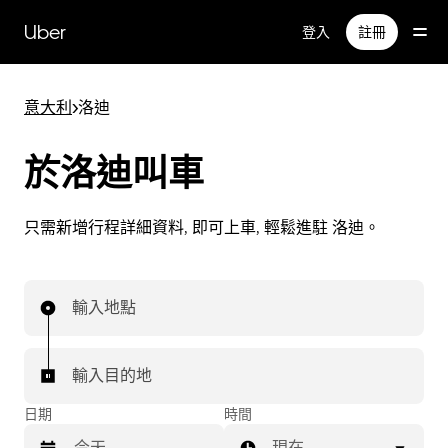
跳
Uber
登入
註冊
至
主
要
意大利
>
洛迪
內
容
於洛迪叫車
只需新增行程詳細資料, 即可上車, 輕鬆進駐 洛迪。
輸入地點
輸入目的地
日期
時間
現在