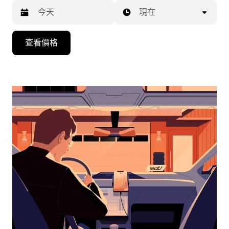
現在
按
查看價格
下
向
下
箭
咀
鍵，
即
可
使
用
日
曆
和
選
擇