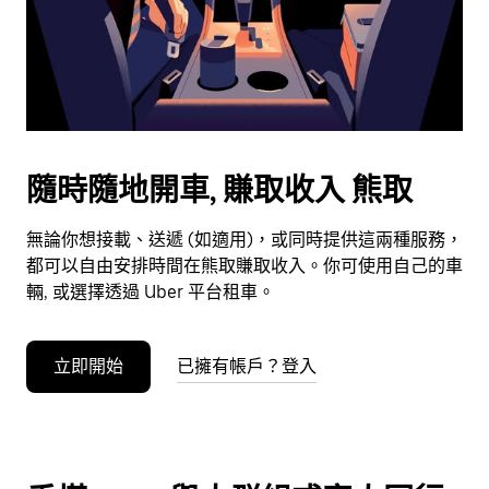
日
期。
按
下
Esc
按
鈕
隨時隨地開車, 賺取收入 熊取
即
可
無論你想接載、送遞 (如適用)，或同時提供這兩種服務，
關
都可以自由安排時間在熊取賺取收入。你可使用自己的車
閉
輛, 或選擇透過 Uber 平台租車。
日
曆。
立即開始
已擁有帳戶？登入