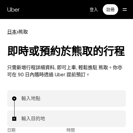
跳
Uber
登入
註冊
至
主
要
日本
>
熊取
內
容
即時或預約於熊取的行程
只需新增行程詳細資料, 即可上車, 輕鬆進駐 熊取。你亦
可在 90 日內隨時透過 Uber 提前預訂。
輸入地點
輸入目的地
日期
時間