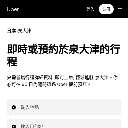
跳
Uber
登入
註冊
至
主
要
日本
>
泉大津
內
容
即時或預約於泉大津的行
程
只需新增行程詳細資料, 即可上車, 輕鬆進駐 泉大津。你
亦可在 90 日內隨時透過 Uber 提前預訂。
輸入地點
輸入目的地