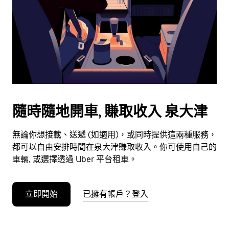
選
擇
日
期。
按
下
Esc
按
鈕
隨時隨地開車, 賺取收入 泉大津
即
可
無論你想接載、送遞 (如適用)，或同時提供這兩種服務，
關
都可以自由安排時間在泉大津賺取收入。你可使用自己的
閉
車輛, 或選擇透過 Uber 平台租車。
日
曆。
立即開始
已擁有帳戶？登入