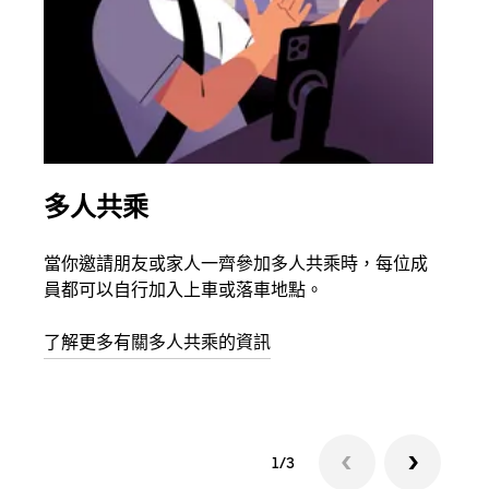
多人共乘
同
當你邀請朋友或家人一齊參加多人共乘時，每位成
如果
員都可以自行加入上車或落車地點。
最多
叫下
了解更多有關多人共乘的資訊
1/3