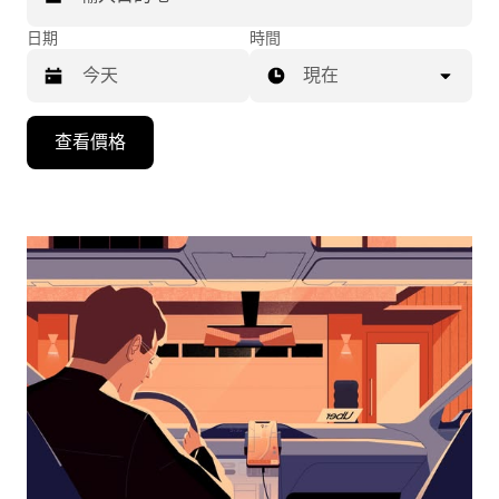
日期
時間
現在
按
查看價格
下
向
下
箭
咀
鍵，
即
可
使
用
日
曆
和