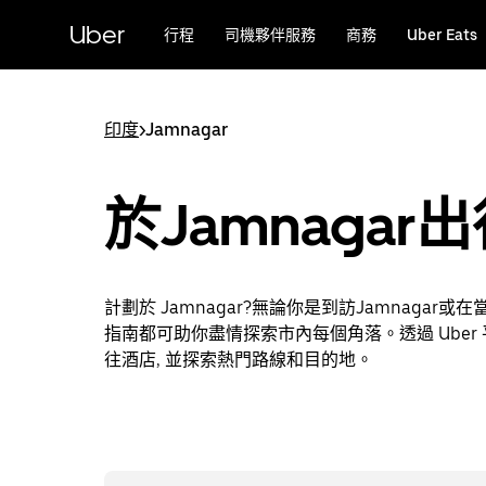
跳
Uber
行程
司機夥伴服務
商務
Uber Eats
至
主
要
內
印度
>
Jamnagar
容
於Jamnagar
計劃於 Jamnagar?無論你是到訪Jamnagar或
指南都可助你盡情探索市內每個角落。透過 Uber
往酒店, 並探索熱門路線和目的地。