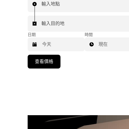
輸入地點
輸入目的地
日期
時間
現在
按
查看價格
下
向
下
箭
咀
鍵，
即
可
使
用