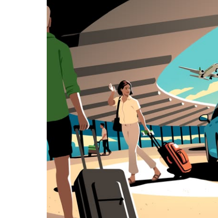
日
曆
和
選
擇
日
期。
按
下
Esc
按
鈕
即
可
關
閉
日
曆。