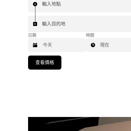
輸入地點
輸入目的地
日期
時間
現在
按
查看價格
下
向
下
箭
咀
鍵，
即
可
使
用