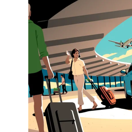
日
曆
和
選
擇
日
期。
按
下
Esc
按
鈕
即
可
關
閉
日
曆。