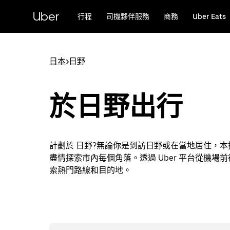
跳
Uber
行程
司機夥伴服務
商務
Uber Eats
至
主
要
內
日本
>
日野
容
於日野出行
計劃於 日野?無論你是到訪日野或在當地居住，
盡情探索市內每個角落。透過 Uber 平台從機場前
索熱門路線和目的地。