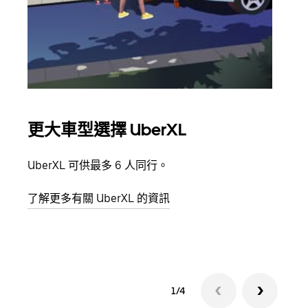
更大車型選擇 UberXL
多
UberXL 可供最多 6 人同行。
當你
員都
了解更多有關 UberXL 的資訊
了解
1/4