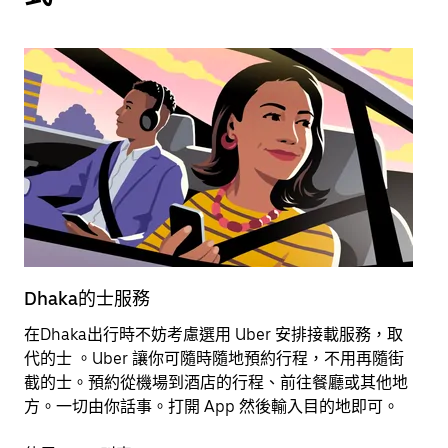
Dhaka的士服務
D
在Dhaka出行時不妨考慮選用 Uber 安排接載服務，取
U
代的士 。Uber 讓你可隨時隨地預約行程，不用再隨街
A
截的士。預約從機場到酒店的行程、前往餐廳或其他地
勤
方。一切由你話事。打開 App 然後輸入目的地即可。
實
預