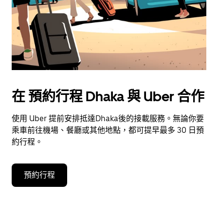
擇
日
期。
按
下
Esc
按
鈕
在 預約行程 Dhaka 與 Uber 合作
即
可
使用 Uber 提前安排抵達Dhaka後的接載服務。無論你要
關
乘車前往機場、餐廳或其他地點，都可提早最多 30 日預
閉
約行程。
日
曆。
預約行程