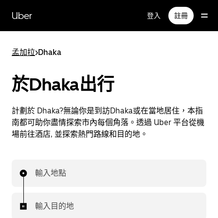
跳
Uber
登入
註冊
至
主
要
孟加拉
>
Dhaka
內
容
於Dhaka出行
計劃於 Dhaka?無論你是到訪Dhaka或在當地居住，本指
南都可助你盡情探索市內每個角落。透過 Uber 平台從機
場前往酒店, 並探索熱門路線和目的地。
輸入地點
輸入目的地