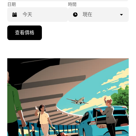
日期
時間
現在
按
查看價格
下
向
下
箭
咀
鍵，
即
可
使
用
日
曆
和
選