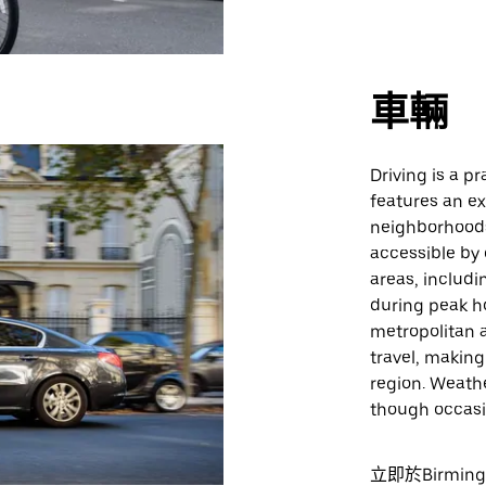
車輛
Driving is a p
features an e
neighborhoods
accessible by 
areas, includi
during peak h
metropolitan a
travel, making
region. Weathe
though occasi
立即於Birmin