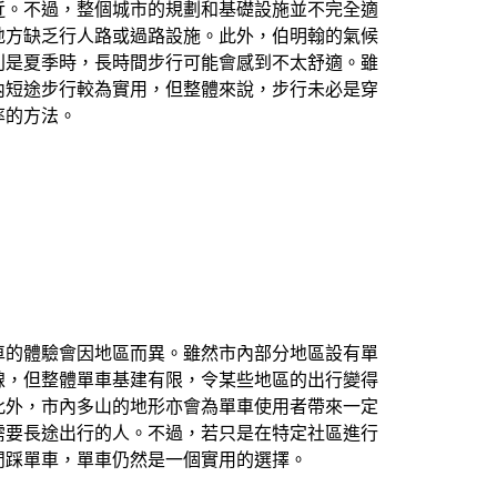
近。不過，整個城市的規劃和基礎設施並不完全適
地方缺乏行人路或過路設施。此外，伯明翰的氣候
別是夏季時，長時間步行可能會感到不太舒適。雖
內短途步行較為實用，但整體來說，步行未必是穿
率的方法。
車的體驗會因地區而異。雖然市內部分地區設有單
線，但整體單車基建有限，令某些地區的出行變得
此外，市內多山的地形亦會為單車使用者帶來一定
需要長途出行的人。不過，若只是在特定社區進行
閒踩單車，單車仍然是一個實用的選擇。