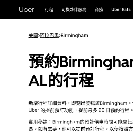
跳
Uber
行程
司機夥伴服務
商務
Uber Eats
至
主
要
內
美國
>
阿拉巴馬
>
Birmingham
容
預約Birmingh
AL的行程
新增行程詳細資料，即刻出發暢遊Birmingham
Uber 的提前預訂功能，提前最多 90 日預約行程
實用秘訣：
Birmingham的預計候車時間可能會
長。如有需要，你可以提前預訂行程，以便按照方