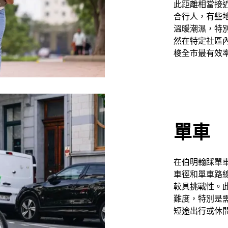
此距離相當接
合行人，有些
溫暖潮濕，特
然在特定社區
梭全市最有效
單車
在伯明翰踩單
車徑和單車路
較具挑戰性。
難度，特別是
短途出行或休