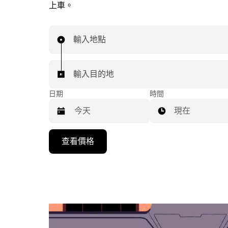
上車。
輸入地點
輸入目的地
日期
時間
現在
按
查看價格
下
向
下
箭
咀
鍵，
即