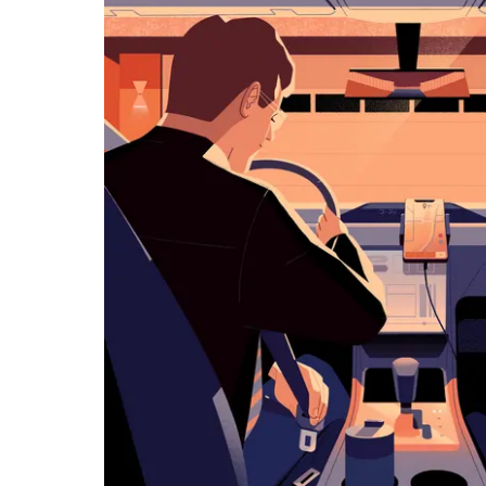
可
使
用
日
曆
和
選
擇
日
期。
按
下
Esc
按
鈕
即
可
關
閉