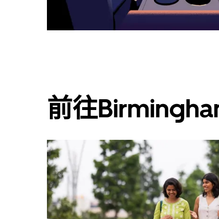
日
曆。
前往Birming