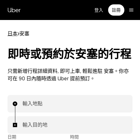
跳
Uber
登入
註冊
至
主
要
日本
>
安塞
內
容
即時或預約於安塞的行程
只需新增行程詳細資料, 即可上車, 輕鬆進駐 安塞。你亦
可在 90 日內隨時透過 Uber 提前預訂。
輸入地點
輸入目的地
日期
時間