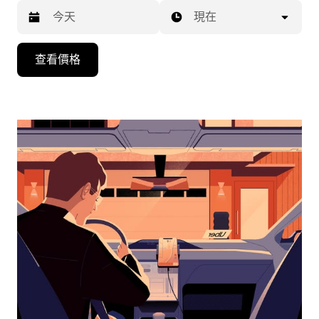
現在
按
查看價格
下
向
下
箭
咀
鍵，
即
可
使
用
日
曆
和
選
擇