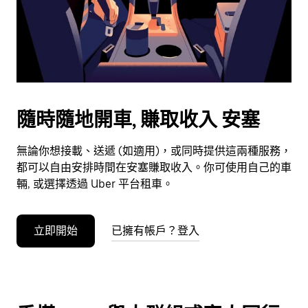
日
期。
按
下
Esc
按
鈕
隨時隨地開車, 賺取收入 安塞
即
可
無論你想接載、送遞 (如適用)，或同時提供這兩種服務，
關
都可以自由安排時間在安塞賺取收入。你可使用自己的車
閉
輛, 或選擇透過 Uber 平台租車。
日
曆。
立即開始
已擁有帳戶？登入