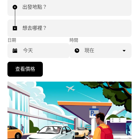
出發地點？
想去哪裡？
日期
時間
現在
按
查看價格
下
向
下
箭
咀
鍵，
即
可
使