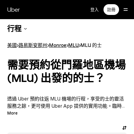
跳
Uber
登入
註冊
至
主
要
行程
內
容
美國
>
路易斯安那州
>
Monroe
>
MLU
>
MLU 的士
需要預約從門羅地區機場
(MLU) 出發的的士？
透過 Uber 預約往返 MLU 機場的行程，享受的士的靈活
服務之餘，更可使用 Uber App 提供的實用功能。臨時需
要乘車？隨時透過 App 或網站預約行程，享受經濟實惠
More
的行程，還能查看即時定價。只需點按幾下即可預約機場
行程。