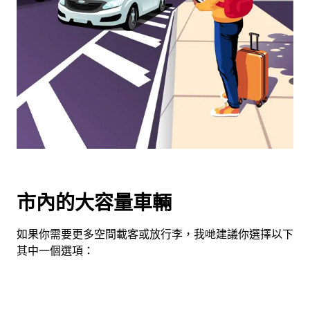
用
日
曆
和
選
擇
日
期。
按
下
Esc
按
市內的大容量車輛
鈕
即
如果你需要更多空間載客或放行李，我哋建議你選擇以下
可
其中一個選項：
關
閉
日
曆。