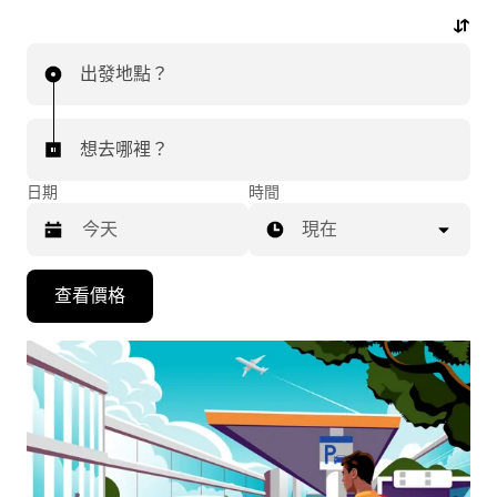
機場行程。
出發地點？
想去哪裡？
日期
時間
現在
按
查看價格
下
向
下
箭
咀
鍵，
即