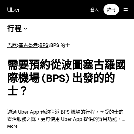
跳
Uber
登入
註冊
至
主
要
行程
內
容
巴西
>
塞古魯港
>
BPS
>
BPS 的士
需要預約從波圖塞古羅國
際機場 (BPS) 出發的的
士？
透過 Uber App 預約往返 BPS 機場的行程，享受的士的
靈活服務之餘，更可使用 Uber App 提供的實用功能。臨
時需要乘車？隨時透過 App 或網站預約行程，享受經濟
More
實惠的行程，還能查看即時定價。只需點按幾下即可預約