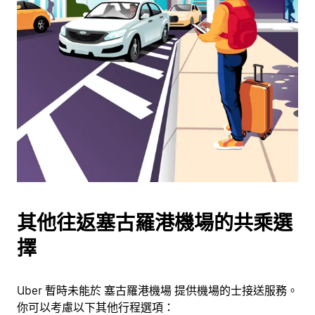
可
使
用
日
曆
和
選
擇
日
期。
按
下
Esc
其他往返塞古羅港機場的共乘選
按
鈕
擇
即
可
關
Uber 暫時未能於 塞古羅港機場 提供機場的士接送服務。
閉
你可以考慮以下其他行程選項：