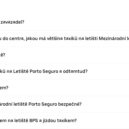
u zavazadel?
u do centra, jakou má většina taxíků na letišti Mezinárodní 
tě?
xíků na Letiště Porto Seguro a odtamtud?
kem?
árodní letiště Porto Seguro bezpečné?
em na letiště BPS a jízdou taxíkem?