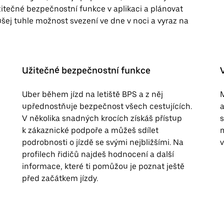
užitečné bezpečnostní funkce v aplikaci a plánovat
ej tuhle možnost svezení ve dne v noci a vyraz na
Užitečné bezpečnostní funkce
Uber během jízd na letiště BPS a z něj
M
upřednostňuje bezpečnost všech cestujících.
a
V několika snadných krocích získáš přístup
s
k zákaznické podpoře a můžeš sdílet
m
podrobnosti o jízdě se svými nejbližšími. Na
v
profilech řidičů najdeš hodnocení a další
informace, které ti pomůžou je poznat ještě
před začátkem jízdy.