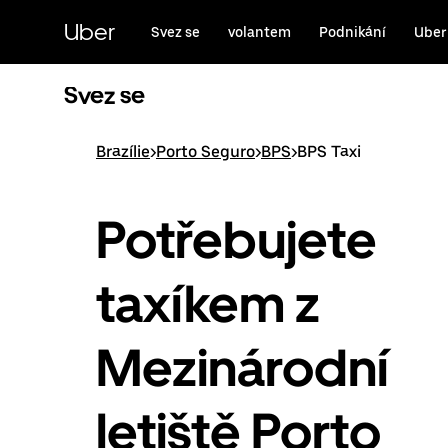
Přeskočit
na
Uber
Svez se
volantem
Podnikání
Uber
hlavní
obsah
Svez se
Brazílie
>
Porto Seguro
>
BPS
>
BPS Taxi
Potřebujete
taxíkem z
Mezinárodní
letiště Porto