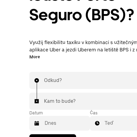
Seguro (BPS)?
Využij flexibilitu taxíku v kombinaci s užitečn
aplikace Uber a jezdi Uberem na letiště BPS i z 
objednávat jízdy na poslední chvíli, rezervovat s
More
nepřetržitě v aplikaci nebo online a u každé jízd
příjemnou předem stanovenou cenu. K jízdě na l
stačí pár klepnutí.
Odkud?
Kam to bude?
Datum
Čas
Teď