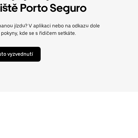
tiště Porto Seguro
anou jízdu? V aplikaci nebo na odkazu dole
pokyny, kde se s řidičem setkáte.
ísto vyzvednutí