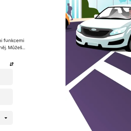
ými funkcemi
něj. Můžeš si
i je
y uvidíš
etiště ti