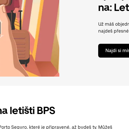
na: Le
Už máš objedn
najdeš přesné 
Najdi si m
a letišti BPS
Porto Seguro, které je připravené, až budeš ty. Můžeš