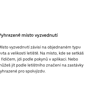
Vyhrazené místo vyzvednutí
ísto vyzvednutí závisí na objednaném typu
uta a velikosti letiště. Na místo, kde se setkáš
 řidičem, jdi podle pokynů v aplikaci. Nebo
ůžeš jít podle letištního značení na zastávky
yhrazené pro spolujízdu.