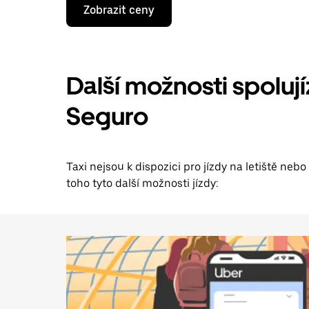
Stisknutím
Zobrazit ceny
klávesy
se
šipkou
dolů
otevřeš
kalendář
Další možnosti spolují
a můžeš
vybrat
Seguro
datum.
Stisknutím
klávesy
Esc
zavřeš
Taxi nejsou k dispozici pro jízdy na letiště nebo
kalendář.
toho tyto další možnosti jízdy: