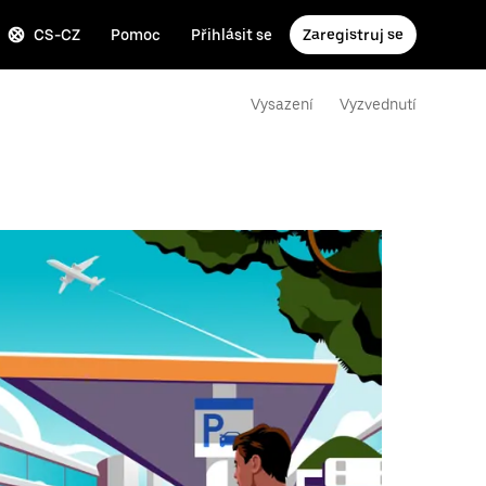
CS-CZ
Pomoc
Přihlásit se
Zaregistruj se
Vysazení
Vyzvednutí