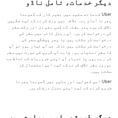
دیگر خدمات، تامل ناڈو
Uber کے ساتھ سلیم میں بغیر کار کے گھومنا
پھرنا آسان ہے۔ علاقہ میں وزٹ کرنے کے لیے جگہیں
تلاش کریں، پھر ہفتہ کے کسی بھی دن اور وقت سفر
کی درخواست کریں۔ آپ ریئل ٹائم میں سفر کی
درخواست کر سکتے ہیں یا پھر پیشگي سفر کی
درخواست کر سکتے ہیں تاکہ جب آپ تیار ہوں تو آپ
کا سفر دستیاب ہو۔ چاہے آپ گروپ کی صورت میں سفر
کر رہے ہوں یا تنہا، آپ اپنی ضروریات کے لحاظ سے
موزوں سفر تلاش کرنے کے لیے ایپ استعمال کر
سکتے ہیں۔
Uber ایپ کھولیں اور سلیم میں گھومنا پھرنا
شروع کرنے کے لیے اپنی منزل درج کریں۔
دیگر طریقے سلیم, بھارت میں