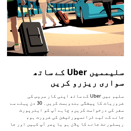
button
to
close
the
calendar.
سلیممیں Uber کے ساتھ
سواری ریزرو کریں
سلیم میں Uber کے ساتھ اپنی کار سروس کی
ضروریات کا پیشگی بندوبست کریں۔ 30 دن پہلے سے
سفر کی درخواست کریں، چاہے آپ کو ایئرپورٹ
جانے کے لیے ٹرانسپورٹیشن کی ضرورت ہو،
ریسٹورنٹ جانے کا پلان ہو یا پھر آپ کہیں اور جا