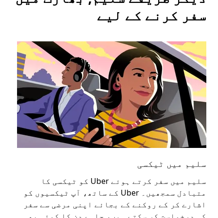
سفر کرنے کے لیے
سلیم میں ٹیکسی
سل
سلیم میں سفر کرتے ہوئے Uber کو ٹیکسی کا
عوا
متبادل سمجھیں۔ Uber کے ساتھ، آپ ٹیکسیوں کو
کا 
اشارے کر کے روکنے کے بجائے اپنی مرضی سے سفر
اپن
کی درخواست کر سکتے ہیں، چاہے دن کا کوئی بھی