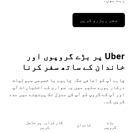
رہے ہوں۔
سفر ریزرو کریں
Uber پر بڑے گروپوں اور
خاندان کے ساتھ سفر کرنا
چاہے آپ کو اضافی جگہ چاہیے یا خصوصی سہولیات
درکار ہوں، سلیم میں یہ سواری کے اختیارات آپ
اور آپ کے گروپ کو آپ کی منزل تک پہنچنے میں مدد
کریں گے۔
بڑے
کار کرایہ پر حاصل
خاندان
گروپس
کریں