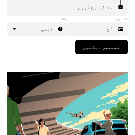
منزل درج کریں
تاریخ
وقت
ابھی
Press
قیمتیں دیکھیں
the
down
arrow
key
to
interact
with
the
calendar
and
select
a
date.
Press
the
escape