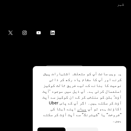
شہر
یہ ویب سائٹ آپ کو متعلقہ اشتہارات پیش
کرنے اور آپ کا مقام یاد رکھ کر ذاتی
نوعیت کا بنانے کے لیے فریق ثالث کوکیز
استعمال کرتی ہے۔ آپ ذیل میں موجود 'آپٹ
آؤٹ' بٹن کو منتخب کر کے ان کوکیز سے آپٹ
.Uber Technologies Inc
2026
©
آؤٹ کر سکتے ہیں۔ اگر آپ کے پاس Uber
اکاؤنٹ ہے، تو آپ
یہاں
اپنے ڈیٹا کی
"فروخت" یا "شیئرنگ" سے آپٹ آؤٹ کر سکتے
ہیں۔
رازداری
ایکسیسیبلٹی
شرائط