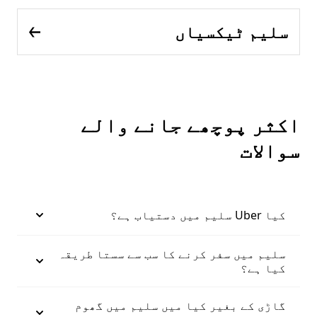
سلیم ٹیکسیاں
اکثر پوچھے جانے والے
سوالات
کیا Uber سلیم میں دستیاب ہے؟
سلیم میں سفر کرنے کا سب سے سستا طریقہ
کیا ہے؟
گاڑی کے بغیر کیا میں سلیم میں گھوم