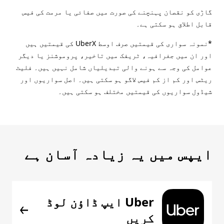
گاڑی کو نقصان پہنچنے کی صورت میں صفائی یا مرمت کی فیس
قابل اطلاق ہو سکتی ہے۔
*نمونہ سواری کی قیمتیں صرف اوسط UberX کی قیمتیں ہیں
اور ان میں جغرافیہ، ٹریفک میں تاخیر، پروموشنز یا دیگر
عوامل کی وجہ سے ہونے والی تبدیلیاں شامل نہیں ہیں۔ فلیٹ
ریٹس اور کم از کم فیس لاگو ہو سکتی ہیں۔ اصل سواریوں اور
شیڈول سواریوں کی قیمتیں مختلف ہو سکتی ہیں۔
ایپس میں یہ زیادہ آسان ہے
Uber ایپ ڈاؤن لوڈ
کریں