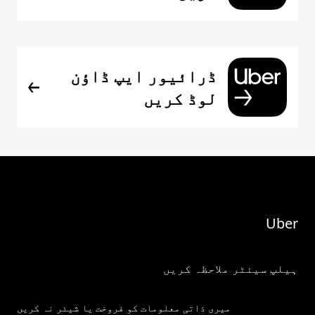
ڈرائیور ایپ ڈاؤن
لوڈ کریں
Uber
ہیلپ سینٹر ملاحظہ کریں
میری ذاتی معلومات کو فروخت یا شیئر نہ کریں