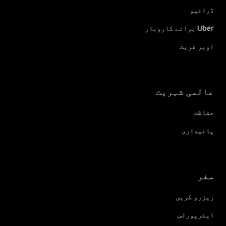
ڈرائیو
Uber برائے کاروبار
اوبر فریٹ
عالمی شہریت
حفاظت
پائیداری
سفر
ریزرو کریں
ایئرپورٹس