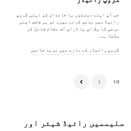
جب آپ اپنے دوستوں یا خاندان کو اپنی گروپ
اگر 
رائیڈ میں مدعو کرتے ہیں، تو ہر شخص اپنی
مرضی کا پک اپ یا ڈراپ آف مقام شامل کر
ہیں۔
سکتا ہے۔
منگو
گروپ رائیڈز کے بارے میں مزید جانیں
1/3
سلیممیں رائیڈ شیئر اور