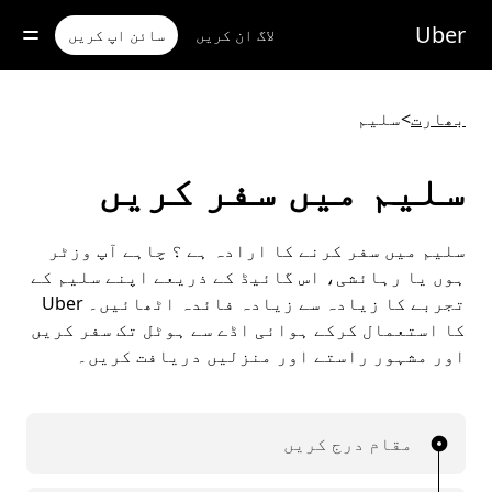
رکزی
واد
Uber
لاگ ان کریں
سائن اپ کریں
ر
ائیں
بھارت
>
سلیم
سلیم میں سفر کریں
سلیم میں سفر کرنے کا ارادہ ہے ؟ چاہے آپ وزٹر
ہوں یا رہائشی، اس گائیڈ کے ذریعے اپنے سلیم کے
تجربے کا زیادہ سے زیادہ فائدہ اٹھائیں۔ Uber
کا استعمال کرکے ہوائی اڈے سے ہوٹل تک سفر کریں
اور مشہور راستے اور منزلیں دریافت کریں۔
مقام درج کریں