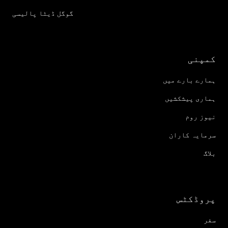
گوگل ڈیٹا پالیسی
کمپنی
ہمارے بارے میں
ہماری پیشکشیں
نیوز روم
سرمایہ کاران
بلاگ
پروڈکٹس
سفر