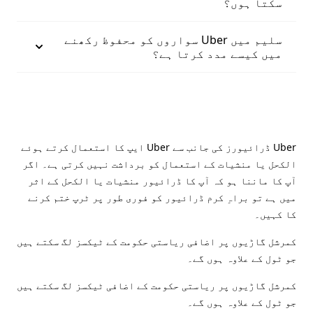
سکتا ہوں؟
سلیم میں Uber سواروں کو محفوظ رکھنے
میں کیسے مدد کرتا ہے؟
Uber ڈرائیورز کی جانب سے Uber ایپ کا استعمال کرتے ہوئے
الکحل یا منشیات کے استعمال کو برداشت نہیں کرتی ہے۔ اگر
آپ کا ماننا ہو کہ آپ کا ڈرائیور منشیات یا الکحل کے اثر
میں ہے تو براہِ کرم ڈرائیور کو فوری طور پر ٹرپ ختم کرنے
کا کہیں۔
کمرشل گاڑیوں پر اضافی ریاستی حکومت کے ٹیکسز لگ سکتے ہیں
جو ٹول کے علاوہ ہوں گے۔
کمرشل گاڑیوں پر ریاستی حکومت کے اضافی ٹیکسز لگ سکتے ہیں
جو ٹول کے علاوہ ہوں گے۔