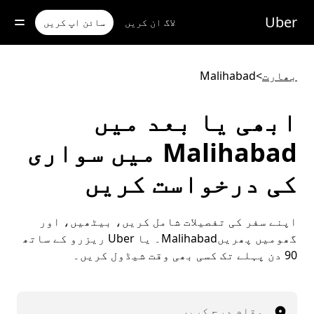
رکزی
واد
Uber
لاگ ان کریں
سائن اپ کریں
ر
ائیں
بھارت
>
Malihabad
ابھی یا بعد میں
Malihabad میں سواری
کی درخواست کریں
اپنے سفر کی تفصیلات شامل کریں، بیٹھیں، اور
گھومیں پھریںMalihabad۔ یا Uber ریزرو کے ساتھ
90 دن پہلے تک کسی بھی وقت شیڈول کریں۔
مقام درج کریں