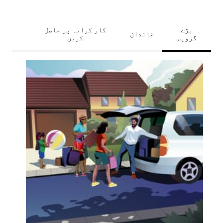
بڑے
کار کرایہ پر حاصل
خاندان
گروپس
کریں