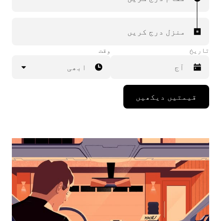
منزل درج کریں
تاریخ
وقت
ابھی
Press
قیمتیں دیکھیں
the
down
arrow
key
to
interact
with
the
calendar
and
select
a
date.
Press