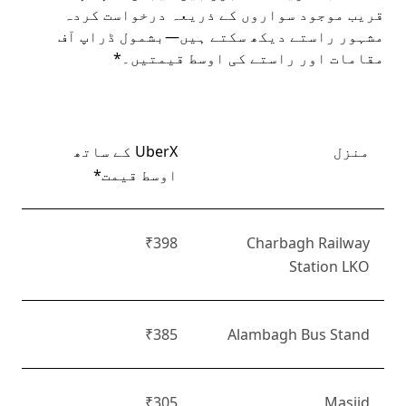
قریب موجود سواروں کے ذریعہ درخواست کردہ
مشہور راستے دیکھ سکتے ہیں—بشمول ڈراپ آف
مقامات اور راستے کی اوسط قیمتیں۔*
منزل
UberX کے ساتھ
اوسط قیمت*
₹398
Charbagh Railway
Station LKO
₹385
Alambagh Bus Stand
₹305
Masjid