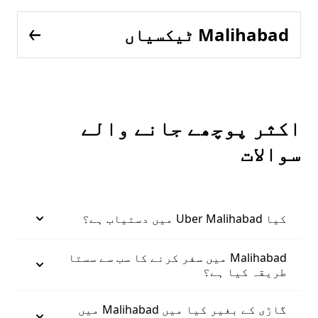
Malihabad ٹیکسیاں
اکثر پوچھے جانے والے
سوالات
کیا Uber Malihabad میں دستیاب ہے؟
Malihabad میں سفر کرنے کا سب سے سستا
طریقہ کیا ہے؟
گاڑی کے بغیر کیا میں Malihabad میں