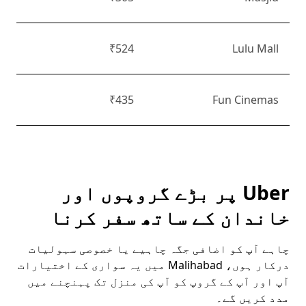
₹524
Lulu Mall
₹435
Fun Cinemas
Uber پر بڑے گروپوں اور
خاندان کے ساتھ سفر کرنا
چاہے آپ کو اضافی جگہ چاہیے یا خصوصی سہولیات
درکار ہوں، Malihabad میں یہ سواری کے اختیارات
آپ اور آپ کے گروپ کو آپ کی منزل تک پہنچنے میں
مدد کریں گے۔