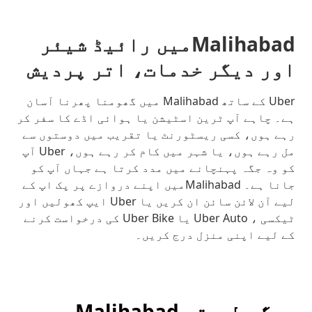
Malihabadمیں رائیڈ شیئر
اور دیگر خدمات، اتر پردیش
Uber کے ساتھ Malihabad میں گھومنا پھرنا آسان
ہے۔ چاہے آپ ٹرین اسٹیشن یا ہوائی اڈے کا سفر کر
رہے ہوں، کسی ریسٹورنٹ یا تقریب میں دوستوں سے
مل رہے ہوں، یا شہر میں کام کر رہے ہوں، Uber آپ
کو وہ جگہ پہنچانے میں مدد کرتا ہے جہاں آپ کو
جانا ہے۔ Malihabadمیں اپنے دروازے پر پک اپ کے
لیے آن لائن سائن ان کریں یا Uber ایپ کھولیں اور
ٹیکسی ، Uber Auto یا Uber Bike کی درخواست کرنے
کے لیے اپنی منزل درج کریں۔
دیگر طریقے Malihabad,