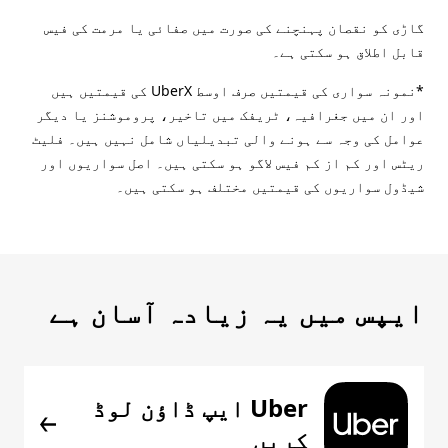
گاڑی کو نقصان پہنچنے کی صورت میں صفائی یا مرمت کی فیس
قابل اطلاق ہو سکتی ہے۔
*نمونہ سواری کی قیمتیں صرف اوسط UberX کی قیمتیں ہیں
اور ان میں جغرافیہ، ٹریفک میں تاخیر، پروموشنز یا دیگر
عوامل کی وجہ سے ہونے والی تبدیلیاں شامل نہیں ہیں۔ فلیٹ
ریٹس اور کم از کم فیس لاگو ہو سکتی ہیں۔ اصل سواریوں اور
شیڈول سواریوں کی قیمتیں مختلف ہو سکتی ہیں۔
ایپس میں یہ زیادہ آسان ہے
Uber ایپ ڈاؤن لوڈ
کریں