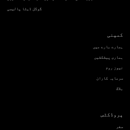
گوگل ڈیٹا پالیسی
کمپنی
ہمارے بارے میں
ہماری پیشکشیں
نیوز روم
سرمایہ کاران
بلاگ
پروڈکٹس
سفر