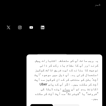
شہر
یہ ویب سائٹ آپ کو متعلقہ اشتہارات پیش
کرنے اور آپ کا مقام یاد رکھ کر ذاتی
نوعیت کا بنانے کے لیے فریق ثالث کوکیز
استعمال کرتی ہے۔ آپ ذیل میں موجود 'آپٹ
آؤٹ' بٹن کو منتخب کر کے ان کوکیز سے آپٹ
.Uber Technologies Inc
2026
©
آؤٹ کر سکتے ہیں۔ اگر آپ کے پاس Uber
اکاؤنٹ ہے، تو آپ
یہاں
اپنے ڈیٹا کی
"فروخت" یا "شیئرنگ" سے آپٹ آؤٹ کر سکتے
ہیں۔
رازداری
ایکسیسیبلٹی
شرائط