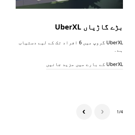
بڑے گاڑیاں UberXL
گرو
UberXL گروپ میں 6 افراد تک کے لیے دستیاب
جب آپ
ہے۔
رائیڈ
مرضی 
UberXL کے بارے میں مزید جانیں
سکتا
گروپ 
1/4