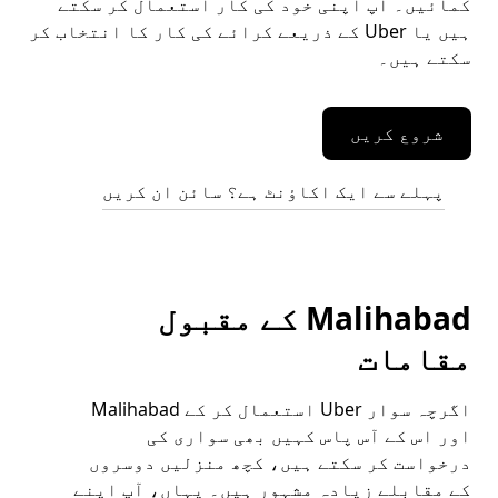
کمائیں۔ آپ اپنی خود کی کار استعمال کر سکتے
ہیں یا Uber کے ذریعے کرائے کی کار کا انتخاب کر
سکتے ہیں۔
شروع کریں
پہلے سے ایک اکاؤنٹ ہے؟ سائن ان کریں
Malihabad کے مقبول
مقامات
اگرچہ سوار Uber استعمال کر کے Malihabad
اور اس کے آس پاس کہیں بھی سواری کی
درخواست کر سکتے ہیں، کچھ منزلیں دوسروں
کے مقابلے زیادہ مشہور ہیں۔ یہاں، آپ اپنے