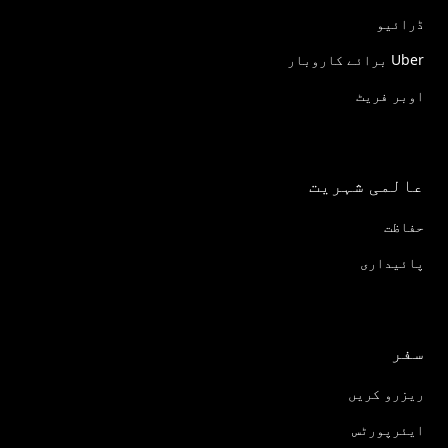
ڈرائیو
Uber برائے کاروبار
اوبر فریٹ
عالمی شہریت
حفاظت
پائیداری
سفر
ریزرو کریں
ایئرپورٹس