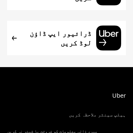
ڈرائیور ایپ ڈاؤن
لوڈ کریں
Uber
ہیلپ سینٹر ملاحظہ کریں
میری ذاتی معلومات کو فروخت یا شیئر نہ کریں