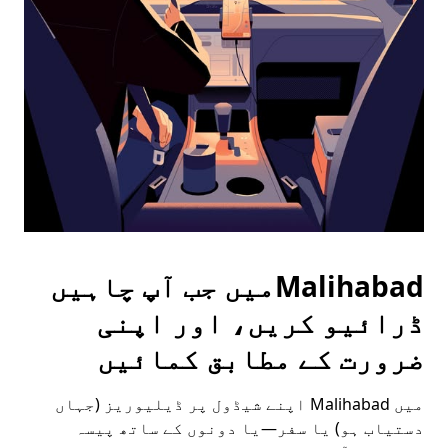
the
escape
button
to
close
the
calendar.
Malihabadمیں جب آپ چاہیں
ڈرائیو کریں، اور اپنی
ضرورت کے مطابق کمائیں
میں Malihabad اپنے شیڈول پر ڈیلیوریز (جہاں
دستیاب ہو) یا سفر—یا دونوں کے ساتھ پیسہ