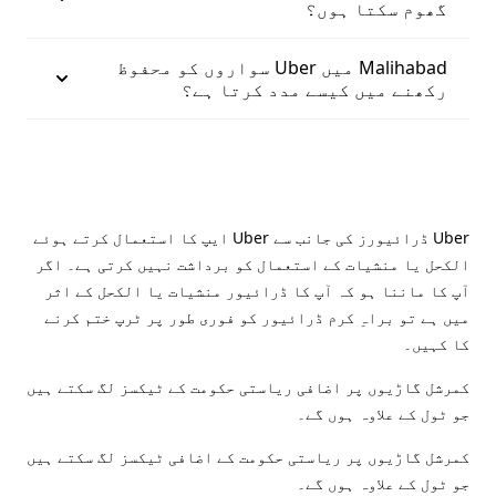
گھوم سکتا ہوں؟
Malihabad میں Uber سواروں کو محفوظ
رکھنے میں کیسے مدد کرتا ہے؟
Uber ڈرائیورز کی جانب سے Uber ایپ کا استعمال کرتے ہوئے
الکحل یا منشیات کے استعمال کو برداشت نہیں کرتی ہے۔ اگر
آپ کا ماننا ہو کہ آپ کا ڈرائیور منشیات یا الکحل کے اثر
میں ہے تو براہِ کرم ڈرائیور کو فوری طور پر ٹرپ ختم کرنے
کا کہیں۔
کمرشل گاڑیوں پر اضافی ریاستی حکومت کے ٹیکسز لگ سکتے ہیں
جو ٹول کے علاوہ ہوں گے۔
کمرشل گاڑیوں پر ریاستی حکومت کے اضافی ٹیکسز لگ سکتے ہیں
جو ٹول کے علاوہ ہوں گے۔