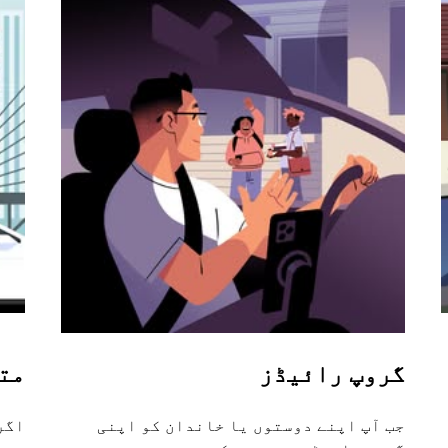
گروپ رائیڈز
مت
جب آپ اپنے دوستوں یا خاندان کو اپنی
اگر