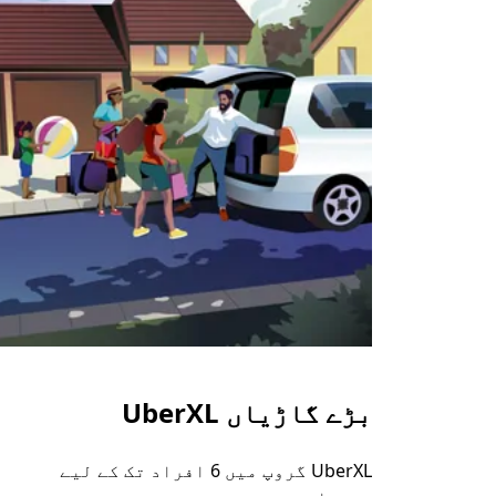
بڑے گاڑیاں UberXL
UberXL گروپ میں 6 افراد تک کے لیے