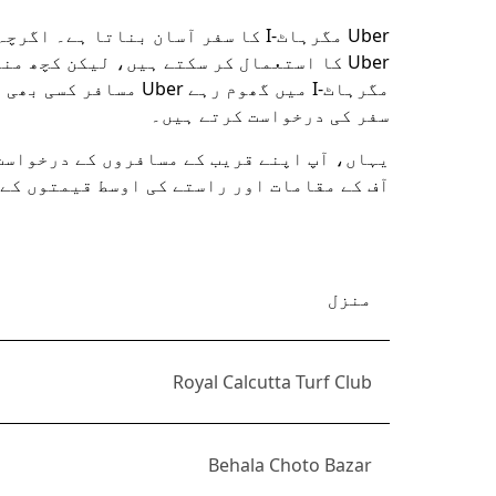
select
a
Uber مگرہاٹ-I کا سفر آسان بناتا ہ
date.
Uber کا استعمال کر سکتے ہیں، لیکن کچھ 
Press
the
escape
سفر کی درخواست کرتے ہیں۔
button
to
یہاں، آپ اپنے قریب کے مسافروں کے درخواست
close
آف کے مقامات اور راستے کی اوسط قیمتوں کے
the
calendar.
منزل
Royal Calcutta Turf Club
Behala Choto Bazar