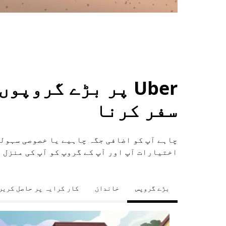
Uber پر بڑے گروپ
سفر کرنا
اختیارات آپ اور آپ کے گروپ کو آپ کی منزل 
بڑے گروپس
خاندان
کار کرایہ پر حاصل کریں