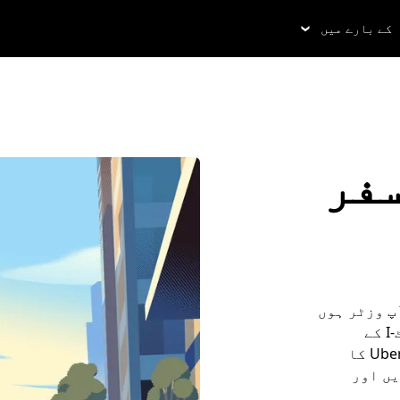
کے بارے میں
یں سفر
 آپ وزٹر ہوں
یا رہائشی، اس گائیڈ کے ذریعے اپنے مگرہاٹ-I کے
تجربے کا زیادہ سے زیادہ فائدہ اٹھائیں۔ Uber کا
یں اور