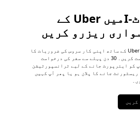
مگرہاٹ-Iمیں Uber کے
واری ریزرو کریں
مگرہاٹ-I میں Uber کے ساتھ اپنی کار سروس کی ضروریات کا
پیشگی بندوبست کریں۔ 30 دن پہلے سے سفر کی درخواست
پ کو ایئرپورٹ جانے کے لیے ٹرانسپورٹیشن
ریسٹورنٹ جانے کا پلان ہو یا پھر آپ کہیں
ں۔
 کریں