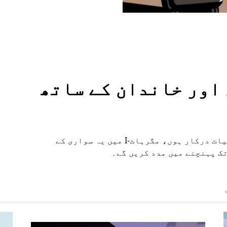
وں اور خاندان کے ساتھ
چاہے آپ کو اضافی جگہ چاہیے یا خصوصی سہولیات درکار ہوں، مگرہاٹ-I میں یہ سواری کے
تک پہنچنے میں مدد کریں گے۔