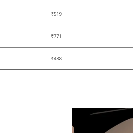
₹519
₹771
₹488