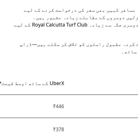
ے۔ اگرچہ مسافر کہیں بھی سفر کی درخواست کرنے کے لیے
منزلیں دوسروں کے مقابلے زیادہ مشہور ہیں۔
مگرہاٹ-I میں گھوم رہے Uber مسافر کسی بھی دوسری جگہ سے زیادہ Royal Calcutta Turf Club کے لیے
 کردہ مقبول راستوں کو تلاش کر سکتے ہیں—ڈراپ
 ساتھ۔
UberX کے ساتھ اوسط قیمت*
₹446
₹378