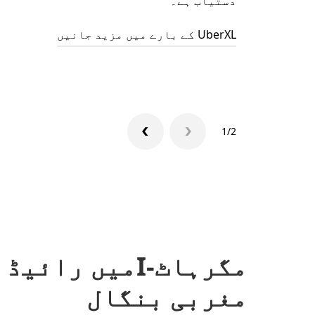
دستیاب ہے۔
UberXL کے بارے میں مزید جانیں
1/2
مگرہاٹ-Iمیں ر
مغربی بنگال