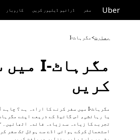
رکزی
Uber
واد
سفر
ڈرائیو ڈیلیور کریں
کاروبار
ر
ائیں
بھارت
>
مگرہاٹ-I
مگرہاٹ-I م
کریں
مگرہاٹ-I میں سفر کرنے کا ارادہ ہے ؟ چاہے
استعمال کرکے ہوائی اڈے سے ہوٹل تک سفر کر
مشہور راستے اور منزلیں دریافت کریں۔