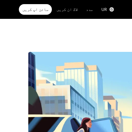
UR
مدد
لاگ ان کریں
سائن اپ کریں