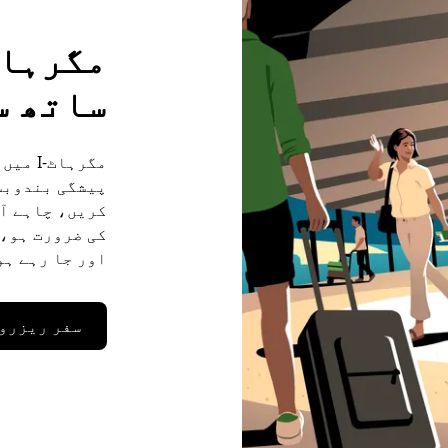
ساتھ س
کریں، چاہے آ
کی ضرورت ہو، 
اور جا رہے ہو
سفر ریزرو