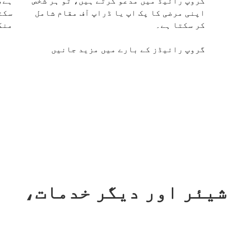
گروپ رائیڈ میں مدعو کرتے ہیں، تو ہر شخص
اپنی مرضی کا پک اپ یا ڈراپ آف مقام شامل
سکت
کر سکتا ہے۔
منگ
گروپ رائیڈز کے بارے میں مزید جانیں
ائیڈ شیئر اور دیگر خدمات،