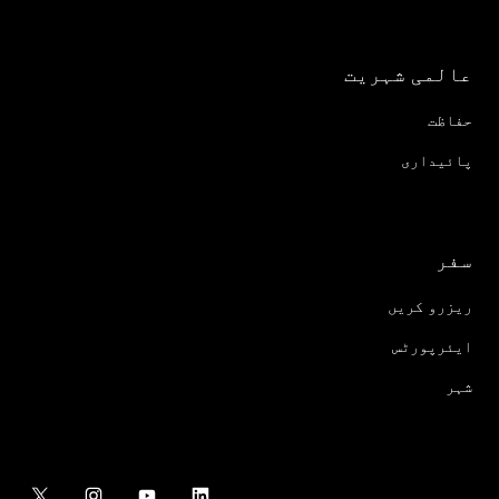
عالمی شہریت
حفاظت
پائیداری
سفر
ریزرو کریں
ایئرپورٹس
شہر