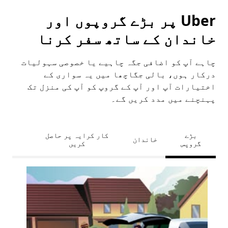
Uber پر بڑے گروپوں اور
خاندان کے ساتھ سفر کرنا
چاہے آپ کو اضافی جگہ چاہیے یا خصوصی سہولیات
درکار ہوں، بالی جگاچھا میں یہ سواری کے
اختیارات آپ اور آپ کے گروپ کو آپ کی منزل تک
پہنچنے میں مدد کریں گے۔
بڑے
کار کرایہ پر حاصل
خاندان
گروپس
کریں