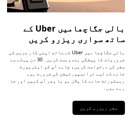
بالی جگاچھامیں Uber کے
ساتھ سواری ریزرو کریں
بالی جگاچھا میں Uber کے ساتھ اپنی کار سروس کی
ضروریات کا پیشگی بندوبست کریں۔ 30 دن پہلے سے
سفر کی درخواست کریں، چاہے آپ کو ایئرپورٹ
جانے کے لیے ٹرانسپورٹیشن کی ضرورت ہو،
ریسٹورنٹ جانے کا پلان ہو یا پھر آپ کہیں اور جا
رہے ہوں۔
سفر ریزرو کریں