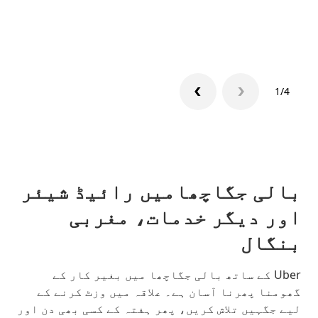
گروپ 
1/4
بالی جگاچھامیں رائیڈ شیئر
اور دیگر خدمات، مغربی
بنگال
Uber کے ساتھ بالی جگاچھا میں بغیر کار کے
گھومنا پھرنا آسان ہے۔ علاقہ میں وزٹ کرنے کے
لیے جگہیں تلاش کریں، پھر ہفتہ کے کسی بھی دن اور