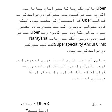
Uber بالی جگاچھا کا سفر آسان بناتا ہے۔
اگرچہ مسافر کہیں بھی سفر کی درخواست کرنے
کے لیے Uber کا استعمال کر سکتے ہیں، لیکن
کچھ منزلیں دوسروں کے مقابلے زیادہ مشہور
ہیں۔ بالی جگاچھا میں گھوم رہے Uber مسافر
کسی بھی دوسری جگہ سے زیادہ Narayana
Superspeciality Andul Clinic کے لیے سفر کی
درخواست کرتے ہیں۔
یہاں، آپ اپنے قریب کے مسافروں کے درخواست
کردہ مقبول راستوں کو تلاش کر سکتے ہیں—
ڈراپ آف کے مقامات اور راستے کی اوسط
قیمتوں کے ساتھ۔
منزل
UberX کے ساتھ
اوسط قیمت*