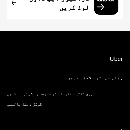
لوڈ کریں
Uber
ہیلپ سینٹر ملاحظہ کریں
میری ذاتی معلومات کو فروخت یا شیئر نہ کریں
گوگل ڈیٹا پالیسی
کمپنی