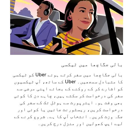
بالی جگاچھا میں ٹیکسی
با
بالی جگاچھا میں سفر کرتے ہوئے Uber کو ٹیکسی
عوا
کا متبادل سمجھیں۔ Uber کے ساتھ، آپ ٹیکسیوں
کا 
کو اشارے کر کے روکنے کے بجائے اپنی مرضی سے
اپن
سفر کی درخواست کر سکتے ہیں، چاہے دن کا کوئی
بھی وقت ہو۔ ایئرپورٹ سے ہوٹل تک کے سفر کی
ملا
درخواست کریں، ریسٹورنٹ جائیں یا کوئی اور
جگہ وزٹ کریں۔ انتخاب آپ کا ہے۔ شروع کرنے کے
لیے ایپ کھولیں اور منزل درج کریں۔
جگا