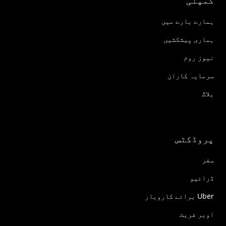
ہمارے بارے میں
ہماری پیشکشیں
نیوز روم
سرمایہ کاران
بلاگ
پروڈکٹس
سفر
ڈرائیو
Uber برائے کاروبار
اوبر فریٹ