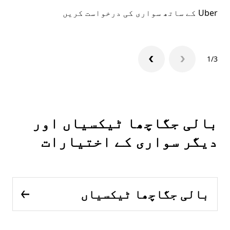
Uber کے ساتھ سواری کی درخواست کریں
Uber ایپ
1/3
بالی جگاچھا ٹیکسیاں اور
دیگر سواری کے اختیارات
بالی جگاچھا ٹیکسیاں