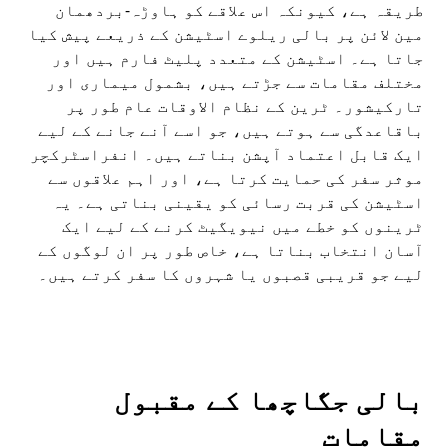
طریقہ ہے، کیونکہ اس علاقے کو ہاوڑہ-بردھمان
مین لائن پر بالی ریلوے اسٹیشن کے ذریعے پیش کیا
جاتا ہے۔ اسٹیشن کے متعدد پلیٹ فارم ہیں اور
مختلف مقامات سے جڑتے ہیں، بشمول میماری اور
تارکیشور۔ ٹرین کے نظام الاوقات عام طور پر
باقاعدگی سے ہوتے ہیں، جو اسے آنے جانے کے لیے
ایک قابل اعتماد آپشن بناتے ہیں۔ انفراسٹرکچر
موثر سفر کی حمایت کرتا ہے، اور اہم علاقوں سے
اسٹیشن کی قربت رسائی کو یقینی بناتی ہے۔ یہ
ٹرینوں کو خطے میں نیویگیٹ کرنے کے لیے ایک
آسان انتخاب بناتا ہے، خاص طور پر ان لوگوں کے
لیے جو قریبی قصبوں یا شہروں کا سفر کرتے ہیں۔
بالی جگاچھا کے مقبول
مقامات