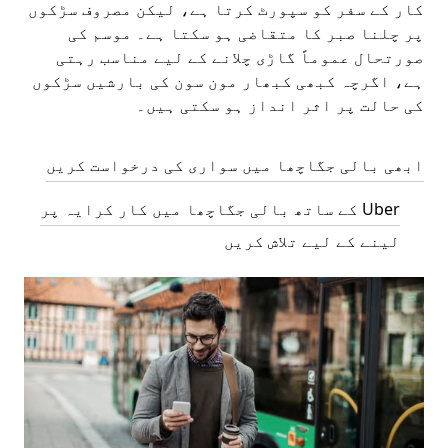
کار کے سفر کو سپورٹ کرتا ہے، لیکن مصروف سڑکوں
پر چلنا صبر کا متقاضی ہو سکتا ہے۔ موسم کی
صورتحال عموماً گاڑی چلانے کے لیے مناسب رہتی
ہے، اگرچہ کبھی کبھار مون سون کی بارشیں سڑکوں
کی حالت پر اثر انداز ہو سکتی ہیں۔
ابھی بالی جگاچھا میں سواری کی درخواست کریں
Uber کے ساتھ بالی جگاچھا میں کار کرایہ پر
لینے کے لیے تلاش کریں