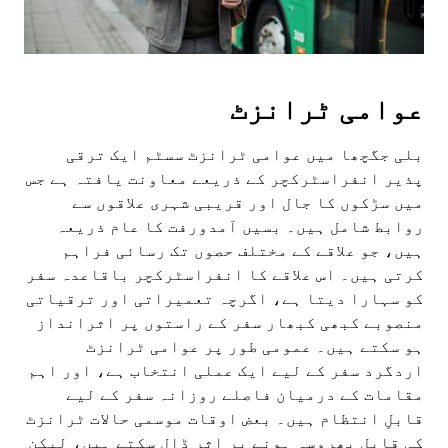
عوامی ٹرانزٹ
بلی جگچھا میں عوامی ٹرانزٹ سسٹم ایک ترقی
پذیر انفراسٹرکچر کے ذریعے معاونت یافتہ ہے جس
میں سڑکوں کا جال اور قریبی شہری علاقوں سے
روابط شامل ہیں۔ بسیں آمدورفت کا عام ذریعہ
ہیں، جو علاقے کے مختلف حصوں تک رسائی فراہم
کرتی ہیں۔ اس علاقے کا انفراسٹرکچر باقاعدہ سفر
کو سہارا دیتا ہے، اگرچہ تعمیراتی اور ترقیاتی
منصوبے کبھی کبھار سفر کے راستوں پر اثرانداز
ہو سکتے ہیں۔ عمومی طور پر عوامی ٹرانزٹ
اردگرد سفر کے لیے ایک عملی انتخاب ہے، اور اہم
مقامات کے درمیان فاصلے روزانہ سفر کے لیے
قابلِ انتظام ہیں۔ بعض اوقات موسمی حالات ٹرانزٹ
کی قابلِ بھروسہ ہونے پر اثر ڈال سکتے ہیں، لیکن