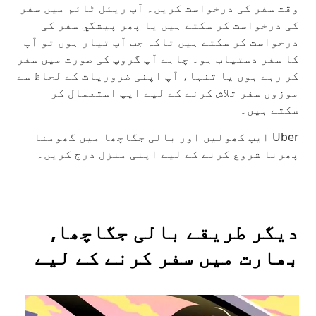
وقت سفر کی درخواست کریں۔ آپ ریئل ٹائم میں سفر
کی درخواست کر سکتے ہیں یا پھر پیشگي سفر کی
درخواست کر سکتے ہیں تاکہ جب آپ تیار ہوں تو آپ
کا سفر دستیاب ہو۔ چاہے آپ گروپ کی صورت میں سفر
کر رہے ہوں یا تنہا، آپ اپنی ضروریات کے لحاظ سے
موزوں سفر تلاش کرنے کے لیے ایپ استعمال کر
سکتے ہیں۔
Uber ایپ کھولیں اور بالی جگاچھا میں گھومنا
پھرنا شروع کرنے کے لیے اپنی منزل درج کریں۔
دیگر طریقے بالی جگاچھا,
بھارت میں سفر کرنے کے لیے