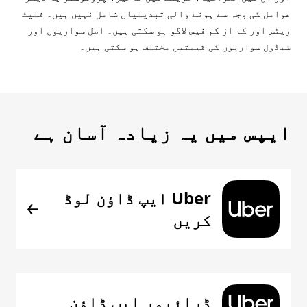
عوامل کی وجہ سے ہونے والی تبدیلیاں شامل نہیں ہیں۔ فلیٹ
ریٹس اور کم از کم فیس لاگو ہو سکتی ہیں۔ اصل سواریوں اور
شیڈول سواریوں کی قیمتیں مختلف ہو سکتی ہیں۔
ایپس میں یہ زیادہ آسان ہے
Uber ایپ ڈاؤن لوڈ
کریں
ڈرائیور ایپ ڈاؤن