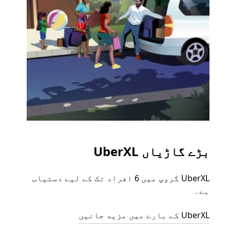
بڑے گاڑیاں UberXL
گرو
UberXL گروپ میں 6 افراد تک کے لیے دستیاب
جب آپ
ہے۔
رائیڈ
مرضی 
UberXL کے بارے میں مزید جانیں
سکتا