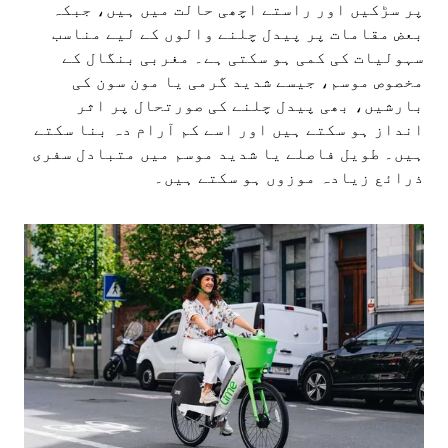
پر سڑکیں اور راستے اچھی حالت میں ہیں، جبکہ
بعض مقامات پر پیدل چلنے والوں کے لیے مناسب
سہولیات کی کمی ہو سکتی ہے۔ مغربی بنگال کے
مخصوص موسم، جیسے شدید گرمی یا مون سون کی
بارشیں، بھی پیدل چلنے کی صورتحال پر اثر
انداز ہو سکتے ہیں اور اسے کم آرام دہ بنا سکتے
ہیں۔ طویل فاصلے یا شدید موسم میں متبادل سفری
ذرائع زیادہ موزوں ہو سکتے ہیں۔