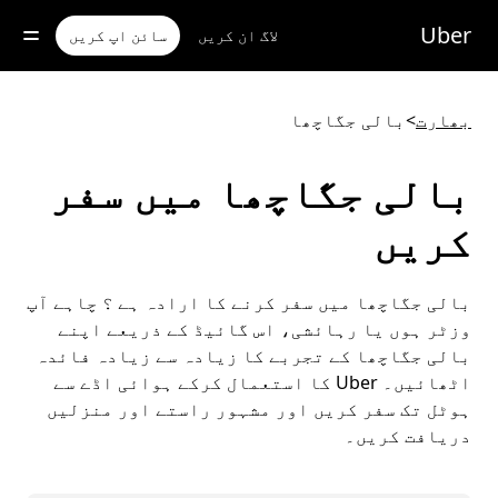
رکزی
واد
Uber
لاگ ان کریں
سائن اپ کریں
ر
ائیں
بھارت
>
بالی جگاچھا
بالی جگاچھا میں سفر
کریں
بالی جگاچھا میں سفر کرنے کا ارادہ ہے ؟ چاہے آپ
وزٹر ہوں یا رہائشی، اس گائیڈ کے ذریعے اپنے
بالی جگاچھا کے تجربے کا زیادہ سے زیادہ فائدہ
اٹھائیں۔ Uber کا استعمال کرکے ہوائی اڈے سے
ہوٹل تک سفر کریں اور مشہور راستے اور منزلیں
دریافت کریں۔