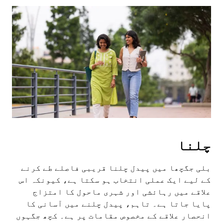
Press
the
escape
button
to
close
the
calendar.
چلنا
بلی جگچھا میں پیدل چلنا قریبی فاصلے طے کرنے
کے لیے ایک عملی انتخاب ہو سکتا ہے، کیونکہ اس
علاقے میں رہائشی اور شہری ماحول کا امتزاج
پایا جاتا ہے۔ تاہم، پیدل چلنے میں آسانی کا
انحصار علاقے کے مخصوص مقامات پر ہے۔ کچھ جگہوں