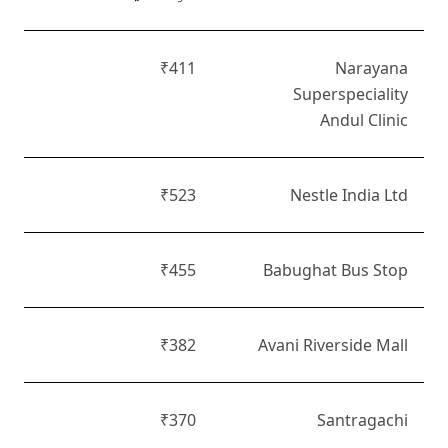
₹411
Narayana
Superspeciality
Andul Clinic
₹523
Nestle India Ltd
₹455
Babughat Bus Stop
₹382
Avani Riverside Mall
₹370
Santragachi