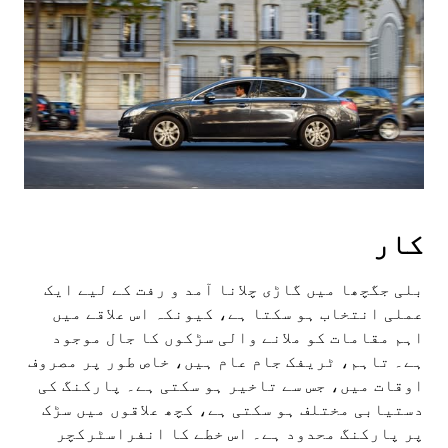
کار
بلی جگچھا میں گاڑی چلانا آمد و رفت کے لیے ایک
عملی انتخاب ہو سکتا ہے، کیونکہ اس علاقے میں
اہم مقامات کو ملانے والی سڑکوں کا جال موجود
ہے۔ تاہم، ٹریفک جام عام ہیں، خاص طور پر مصروف
اوقات میں، جس سے تاخیر ہو سکتی ہے۔ پارکنگ کی
دستیابی مختلف ہو سکتی ہے، کچھ علاقوں میں سڑک
پر پارکنگ محدود ہے۔ اس خطے کا انفراسٹرکچر