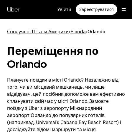
Перейти
до
Uber
Увійти
Зареєструватися
основного
вмісту
Сполучені Штати Америки
>
Florida
>
Orlando
Переміщення по
Orlando
Плануєте поїздки в місті Orlando? Незалежно від
того, чи ви місцевий мешканець, чи лише
відвідувач, цей посібник допоможе вам ефективно
спланувати свій час у місті Orlando. Замовте
поїздку з Uber з аеропорту Міжнародний
аеропорт Орландо до популярних готелів
(наприклад, Universal's Cabana Bay Beach Resort) і
досліджуйте відомі маршрути та місця.