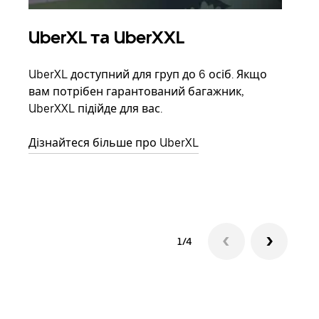
UberXL та UberXXL
Гр
UberXL доступний для груп до 6 осіб. Якщо
Коли
вам потрібен гарантований багажник,
своє
UberXXL підійде для вас.
влас
Дізнайтеся більше про UberXL
Дізн
1/4