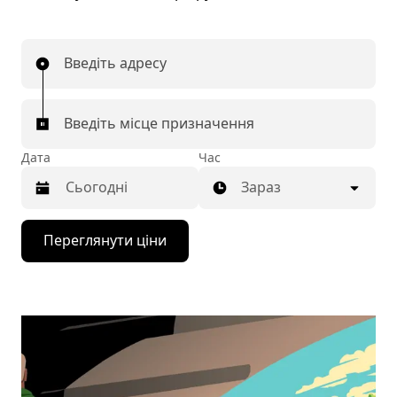
Введіть адресу
Введіть місце призначення
Дата
Час
Зараз
Натисніть
Переглянути ціни
клавішу
зі
стрілкою
вниз,
щоб
відкрити
календар
і
вибрати
дату.