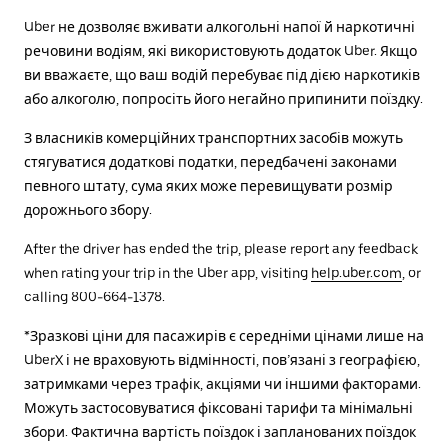
Uber не дозволяє вживати алкогольні напої й наркотичні
речовини водіям, які використовують додаток Uber. Якщо
ви вважаєте, що ваш водій перебуває під дією наркотиків
або алкоголю, попросіть його негайно припинити поїздку.
З власників комерційних транспортних засобів можуть
стягуватися додаткові податки, передбачені законами
певного штату, сума яких може перевищувати розмір
дорожнього збору.
After the driver has ended the trip, please report any feedback
when rating your trip in the Uber app, visiting
help.uber.com
, or
calling 800-664-1378.
*Зразкові ціни для пасажирів є середніми цінами лише на
UberX і не враховують відмінності, пов’язані з географією,
затримками через трафік, акціями чи іншими факторами.
Можуть застосовуватися фіксовані тарифи та мінімальні
збори. Фактична вартість поїздок і запланованих поїздок