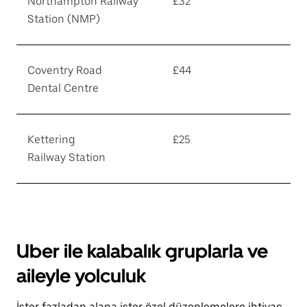
Northampton Railway
£32
Station (NMP)
Coventry Road
£44
Dental Centre
Kettering
£25
Railway Station
Uber ile kalabalık gruplarla ve
aileyle yolculuk
İster fazladan alana ister özel düzenlemelere ihtiyaç