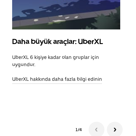
Daha büyük araçlar: UberXL
Gru
UberXL 6 kişiye kadar olan gruplar için
Arkad
uygundur.
yolc
alım 
UberXL hakkında daha fazla bilgi edinin
Grup
edin
1/4