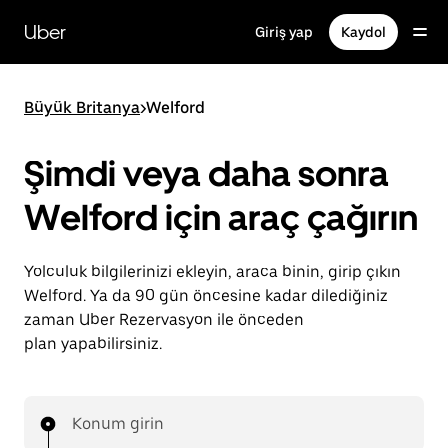
Ana
içeriğe
Uber
Giriş yap
Kaydol
gidin
Büyük Britanya
>
Welford
Şimdi veya daha sonra
Welford için araç çağırın
Yolculuk bilgilerinizi ekleyin, araca binin, girip çıkın
Welford. Ya da 90 gün öncesine kadar dilediğiniz
zaman Uber Rezervasyon ile önceden
plan yapabilirsiniz.
Konum girin