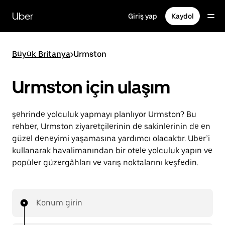
Ana
içeriğe
Uber
Giriş yap
Kaydol
gidin
Büyük Britanya
>
Urmston
Urmston için ulaşım
şehrinde yolculuk yapmayı planlıyor Urmston? Bu
rehber, Urmston ziyaretçilerinin de sakinlerinin de en
güzel deneyimi yaşamasına yardımcı olacaktır. Uber’i
kullanarak havalimanından bir otele yolculuk yapın ve
popüler güzergâhları ve varış noktalarını keşfedin.
Konum girin