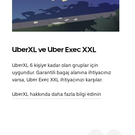
UberXL ve Uber Exec XXL
Gru
UberXL 6 kişiye kadar olan gruplar için
Arkad
uygundur. Garantili bagaj alanına ihtiyacınız
yolc
varsa, Uber Exec XXL ihtiyacınızı karşılar.
alım 
UberXL hakkında daha fazla bilgi edinin
Grup
edin