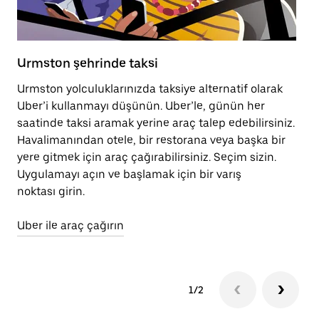
Urmston şehrinde taksi
U
Urmston yolculuklarınızda taksiye alternatif olarak
Sc
Uber’i kullanmayı düşünün. Uber’le, günün her
he
saatinde taksi aramak yerine araç talep edebilirsiniz.
ge
Havalimanından otele, bir restorana veya başka bir
yere gitmek için araç çağırabilirsiniz. Seçim sizin.
Ki
Uygulamayı açın ve başlamak için bir varış
noktası girin.
Uber ile araç çağırın
1/2