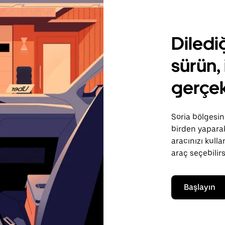
Diledi
sürün, 
gerçek
Soria bölgesind
birden yapara
aracınızı kulla
araç seçebilirs
Başlayın