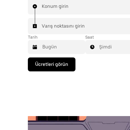
Konum girin
Varış noktasını girin
Tarih
Saat
Şimdi
Takvimle
Ücretleri görün
etkileşime
geçmek
ve
bir
tarih
seçmek
için
aşağı
ok
tuşuna
basın.
Takvimi
kapatmak