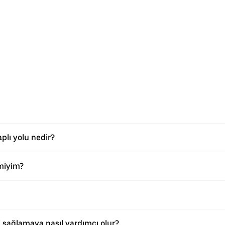
plı yolu nedir?
miyim?
i sağlamaya nasıl yardımcı olur?