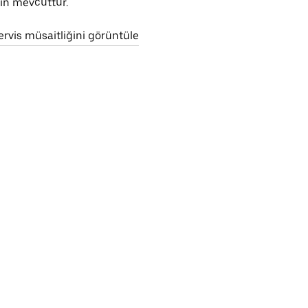
çin mevcuttur.
ervis müsaitliğini görüntüle