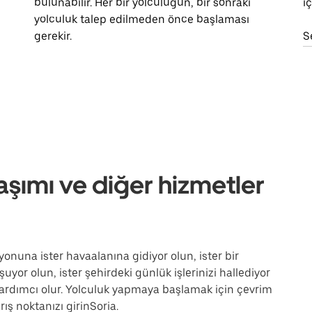
bulunabilir. Her bir yolculuğun, bir sonraki
i
yolculuk talep edilmeden önce başlaması
gerekir.
S
aşımı ve diğer hizmetler
syonuna ister havaalanına gidiyor olun, ister bir
uyor olun, ister şehirdeki günlük işlerinizi hallediyor
ardımcı olur. Yolculuk yapmaya başlamak için çevrim
ış noktanızı girinSoria.