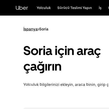
Ana
içeriğe
Uber
Yolculuk
Sürücü Teslimi Yapın
İş
gidin
İspanya
>
Soria
Soria için araç
çağırın
Yolculuk bilgilerinizi ekleyin, araca binin, girip ç