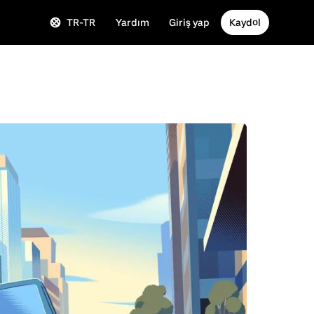
TR-TR
Yardım
Giriş yap
Kaydol