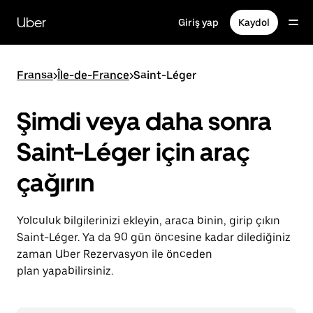
Ana
içeriğe
Uber
Giriş yap
Kaydol
gidin
Fransa
>
Île-de-France
>
Saint-Léger
Şimdi veya daha sonra
Saint-Léger için araç
çağırın
Yolculuk bilgilerinizi ekleyin, araca binin, girip çıkın
Saint-Léger. Ya da 90 gün öncesine kadar dilediğiniz
zaman Uber Rezervasyon ile önceden
plan yapabilirsiniz.