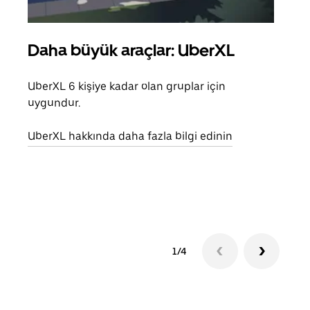
Daha büyük araçlar: UberXL
Gru
UberXL 6 kişiye kadar olan gruplar için
Arkad
uygundur.
yolc
alım 
UberXL hakkında daha fazla bilgi edinin
Grup
edin
1/4