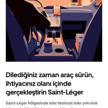
için
escape
tuşuna
basın.
Dilediğiniz zaman araç sürün,
ihtiyacınız olanı içinde
gerçekleştirin Saint-Léger
Saint-Léger bölgesinde ister teslimat ister yolculuk