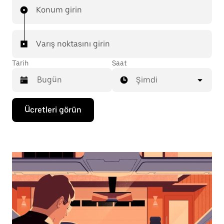
Konum girin
Varış noktasını girin
Tarih
Saat
Şimdi
Takvimle
Ücretleri görün
etkileşime
geçmek
ve
bir
tarih
seçmek
için
aşağı
ok
tuşuna
basın.
Takvimi
kapatmak