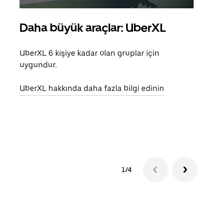
Daha büyük araçlar: UberXL
Gru
UberXL 6 kişiye kadar olan gruplar için
Arkad
uygundur.
yolc
alım 
UberXL hakkında daha fazla bilgi edinin
Grup
edin
1/4