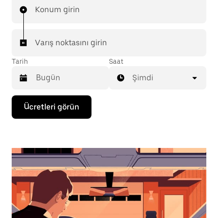
Konum girin
Varış noktasını girin
Tarih
Saat
Şimdi
Takvimle
Ücretleri görün
etkileşime
geçmek
ve
bir
tarih
seçmek
için
aşağı
ok
tuşuna
basın.
Takvimi
kapatmak