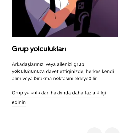
Grup yolculukları
Bir
Arkadaşlarınızı veya ailenizi grup
Grub
yolculuğunuza davet ettiğinizde, herkes kendi
anlı
alım veya bırakma noktasını ekleyebilir.
bulu
yolc
Grup yolculukları hakkında daha fazla bilgi
gerek
edinin