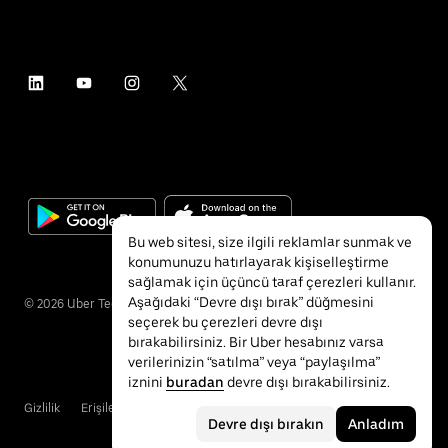
Bu web sitesi, size ilgili reklamlar sunmak ve
konumunuzu hatırlayarak kişiselleştirme
sağlamak için üçüncü taraf çerezleri kullanır.
Aşağıdaki “Devre dışı bırak” düğmesini
©
2026
Uber Technologies Inc.
seçerek bu çerezleri devre dışı
bırakabilirsiniz. Bir Uber hesabınız varsa
verilerinizin “satılma” veya “paylaşılma”
iznini
buradan
devre dışı bırakabilirsiniz.
Gizlilik
Erişilebilirlik
Hükümler ve Koşullar
Devre dışı bırakın
Anladım