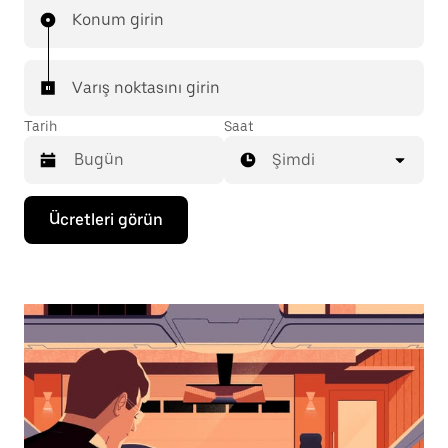
Konum girin
Varış noktasını girin
Tarih
Saat
Şimdi
Takvimle
Ücretleri görün
etkileşime
geçmek
ve
bir
tarih
seçmek
için
aşağı
ok
tuşuna
basın.
Takvimi
kapatmak