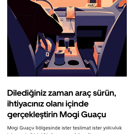
için
escape
tuşuna
basın.
Dilediğiniz zaman araç sürün,
ihtiyacınız olanı içinde
gerçekleştirin Mogi Guaçu
Mogi Guaçu bölgesinde ister teslimat ister yolculuk