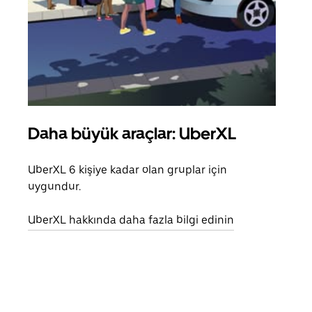
Daha büyük araçlar: UberXL
Gru
UberXL 6 kişiye kadar olan gruplar için
Arkad
uygundur.
yolc
alım 
UberXL hakkında daha fazla bilgi edinin
Grup
edin