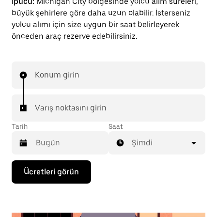
İpucu:
Michigan City bölgesinde yolcu alım süreleri,
büyük şehirlere göre daha uzun olabilir. İsterseniz
yolcu alımı için size uygun bir saat belirleyerek
önceden araç rezerve edebilirsiniz.
Konum girin
Varış noktasını girin
Tarih
Saat
Şimdi
Takvimle
Ücretleri görün
etkileşime
geçmek
ve
bir
tarih